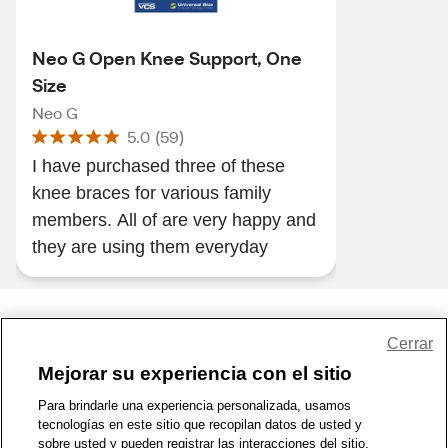
Neo G Open Knee Support, One
Size
Neo G
5.0
(
59
)
I have purchased three of these
knee braces for various family
members. All of are very happy and
they are using them everyday
Share Feedback
Cerrar
Mejorar su experiencia con el sitio
1-800-679-9691
|
Contáctenos
|
Términos de Uso
|
Accesibilidad
|
Para brindarle una experiencia personalizada, usamos
tecnologías en este sitio que recopilan datos de usted y
Política de Privacidad
|
WA Privacy Policy
|
Mapa del sitio
|
sobre usted y pueden registrar las interacciones del sitio.