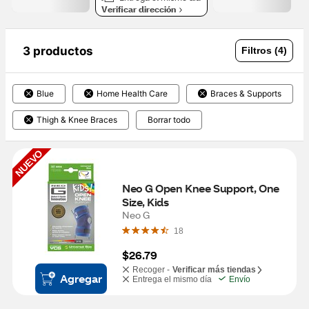
Verificar dirección
3 productos
Filtros (4)
Blue
Home Health Care
Braces & Supports
Thigh & Knee Braces
Borrar todo
NUEVO
Neo G Open Knee Support, One 
Size, Kids
Neo G
18
$26.79
Recoger -
Verificar más tiendas
Agregar
Entrega el mismo día
Envío