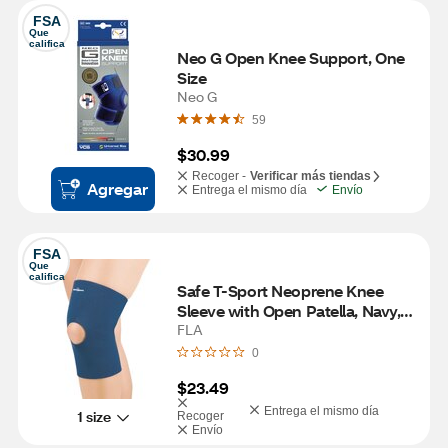
FSA
Que 
califica
Neo G Open Knee Support, One 
Size
Neo G
59
$30.99
Recoger -
Verificar más tiendas
Agregar
Entrega el mismo día
Envío
FSA
Que 
califica
Safe T-Sport Neoprene Knee 
Sleeve with Open Patella, Navy, 
Small
FLA
0
$23.49
Entrega el mismo día
1 size
Recoger
Envío