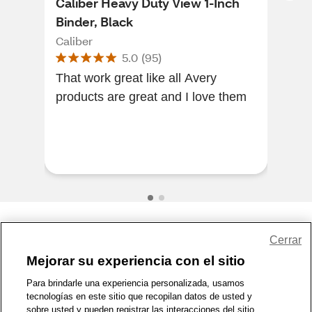
Caliber Heavy Duty View 1-Inch
Cal
Binder, Black
Bin
Caliber
Cali
5.0
(
95
)
That work great like all Avery
[Thi
products are great and I love them
of a
mag
and I
use.
Share Feedback
Cerrar
Mejorar su experiencia con el sitio
1-800-679-9691
|
Contáctenos
|
Términos de Uso
|
Accesibilidad
|
Para brindarle una experiencia personalizada, usamos
tecnologías en este sitio que recopilan datos de usted y
Política de Privacidad
|
WA Privacy Policy
|
Mapa del sitio
|
sobre usted y pueden registrar las interacciones del sitio.