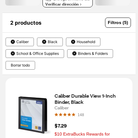
Verificar dirección
2 productos
Filtros (5)
Caliber
Black
Household
School & Office Supplies
Binders & Folders
Borrar todo
Caliber Durable View 1-Inch 
Binder, Black
Caliber
148
$7.29
$10 ExtraBucks Rewards for 