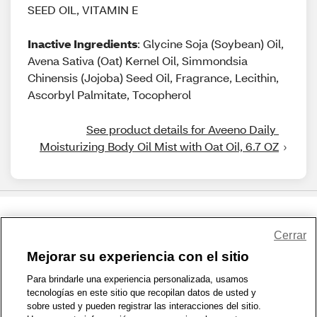
SEED OIL, VITAMIN E
Inactive Ingredients
: Glycine Soja (Soybean) Oil,
Avena Sativa (Oat) Kernel Oil, Simmondsia
Chinensis (Jojoba) Seed Oil, Fragrance, Lecithin,
Ascorbyl Palmitate, Tocopherol
See product details for Aveeno Daily 
Moisturizing Body Oil Mist with Oat Oil, 6.7 OZ
Share Feedback
Cerrar
Mejorar su experiencia con el sitio
1-800-679-9691
|
Contáctenos
|
Términos de Uso
|
Accesibilidad
|
Para brindarle una experiencia personalizada, usamos
tecnologías en este sitio que recopilan datos de usted y
Política de Privacidad
|
WA Privacy Policy
|
Mapa del sitio
|
sobre usted y pueden registrar las interacciones del sitio.
Zona de Bienestar
|
© 1999 - 2026 CVS.com