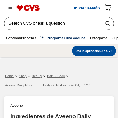
>
>
>
>
Home
Shop
Beauty
Bath & Body
Aveeno Daily Moisturizing Body Oil Mist with Oat Oil, 6.7 OZ
Aveeno
Ingredientes de Aveeno Daily 