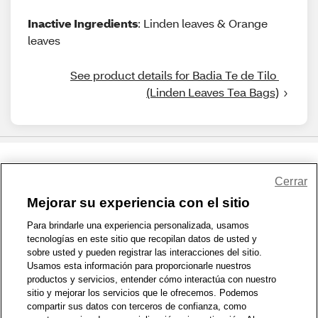
Inactive Ingredients
: Linden leaves & Orange
leaves
See product details for Badia Te de Tilo 
(Linden Leaves Tea Bags)
Share Feedback
Cerrar
Mejorar su experiencia con el sitio
1-800-679-9691
|
Contáctenos
|
Términos de Uso
|
Accesibilidad
|
Para brindarle una experiencia personalizada, usamos
tecnologías en este sitio que recopilan datos de usted y
Política de Privacidad
|
WA Privacy Policy
|
Mapa del sitio
|
sobre usted y pueden registrar las interacciones del sitio.
Zona de Bienestar
|
© 1999 - 2026 CVS.com
Usamos esta información para proporcionarle nuestros
productos y servicios, entender cómo interactúa con nuestro
sitio y mejorar los servicios que le ofrecemos. Podemos
compartir sus datos con terceros de confianza, como