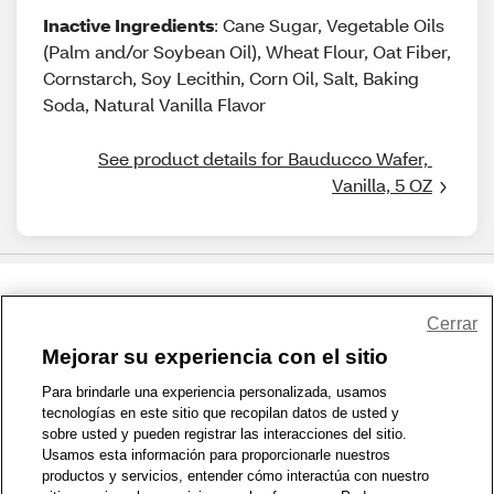
Inactive Ingredients
: Cane Sugar, Vegetable Oils
(Palm and/or Soybean Oil), Wheat Flour, Oat Fiber,
Cornstarch, Soy Lecithin, Corn Oil, Salt, Baking
Soda, Natural Vanilla Flavor
See product details for Bauducco Wafer, 
Vanilla, 5 OZ
Share Feedback
Cerrar
Mejorar su experiencia con el sitio
1-800-679-9691
|
Contáctenos
|
Términos de Uso
|
Accesibilidad
|
Para brindarle una experiencia personalizada, usamos
tecnologías en este sitio que recopilan datos de usted y
Política de Privacidad
|
WA Privacy Policy
|
Mapa del sitio
|
sobre usted y pueden registrar las interacciones del sitio.
Zona de Bienestar
|
© 1999 - 2026 CVS.com
Usamos esta información para proporcionarle nuestros
productos y servicios, entender cómo interactúa con nuestro