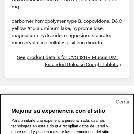
mg.
carbomer homopolymer type B, copovidone, D&C
yellow #10 aluminum lake, hypromellose,
magnesium hydroxide, magnesium stearate,
microcrystalline cellulose, silicon dioxide.
See product details for CVS 12HR Mucus DM 
Extended Release Cough Tablets
Share Feedback
Cerrar
Mejorar su experiencia con el sitio
1-800-679-9691
|
Contáctenos
|
Términos de Uso
|
Accesibilidad
|
Para brindarle una experiencia personalizada, usamos
tecnologías en este sitio que recopilan datos de usted y
Política de Privacidad
|
WA Privacy Policy
|
Mapa del sitio
|
sobre usted y pueden registrar las interacciones del sitio.