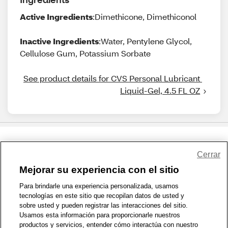
Active Ingredients
:Dimethicone, Dimethiconol
Inactive Ingredients
:Water, Pentylene Glycol,
Cellulose Gum, Potassium Sorbate
See product details for CVS Personal Lubricant 
Liquid-Gel, 4.5 FL OZ
Share Feedback
Cerrar
Mejorar su experiencia con el sitio
1-800-679-9691
|
Contáctenos
|
Términos de Uso
|
Accesibilidad
|
Para brindarle una experiencia personalizada, usamos
tecnologías en este sitio que recopilan datos de usted y
Política de Privacidad
|
WA Privacy Policy
|
Mapa del sitio
|
sobre usted y pueden registrar las interacciones del sitio.
Zona de Bienestar
|
© 1999 - 2026 CVS.com
Usamos esta información para proporcionarle nuestros
productos y servicios, entender cómo interactúa con nuestro