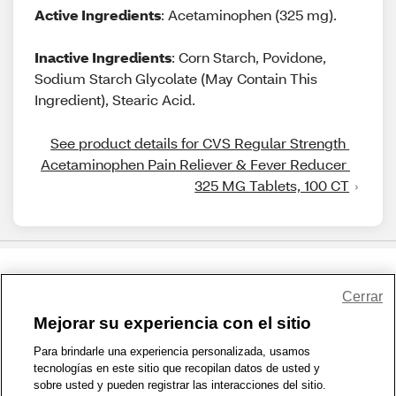
Active Ingredients
: Acetaminophen (325 mg).
Inactive Ingredients
: Corn Starch, Povidone,
Sodium Starch Glycolate (May Contain This
Ingredient), Stearic Acid.
See product details for CVS Regular Strength 
Acetaminophen Pain Reliever & Fever Reducer 
325 MG Tablets, 100 CT
Share Feedback
Cerrar
Mejorar su experiencia con el sitio
1-800-679-9691
|
Contáctenos
|
Términos de Uso
|
Accesibilidad
|
Para brindarle una experiencia personalizada, usamos
tecnologías en este sitio que recopilan datos de usted y
Política de Privacidad
|
WA Privacy Policy
|
Mapa del sitio
|
sobre usted y pueden registrar las interacciones del sitio.
Zona de Bienestar
|
© 1999 - 2026 CVS.com