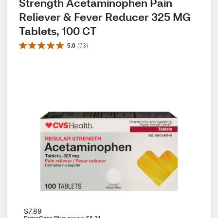
Strength Acetaminophen Pain 
Reliever & Fever Reducer 325 MG 
Tablets, 100 CT
5.0
(
73
)
$7.89