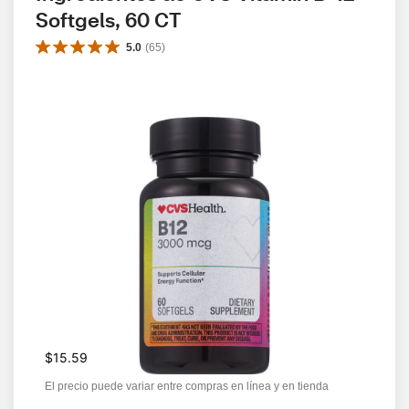
Softgels, 60 CT
5.0
(
65
)
$15.59
El precio puede variar entre compras en línea y en tienda