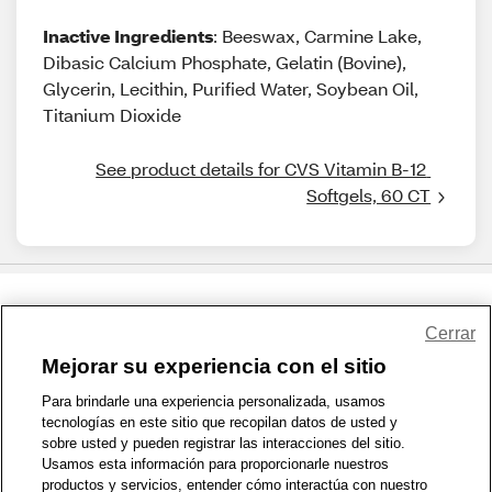
Inactive Ingredients
: Beeswax, Carmine Lake,
Dibasic Calcium Phosphate, Gelatin (Bovine),
Glycerin, Lecithin, Purified Water, Soybean Oil,
Titanium Dioxide
See product details for CVS Vitamin B-12 
Softgels, 60 CT
Share Feedback
Cerrar
Mejorar su experiencia con el sitio
1-800-679-9691
|
Contáctenos
|
Términos de Uso
|
Accesibilidad
|
Para brindarle una experiencia personalizada, usamos
tecnologías en este sitio que recopilan datos de usted y
Política de Privacidad
|
WA Privacy Policy
|
Mapa del sitio
|
sobre usted y pueden registrar las interacciones del sitio.
Zona de Bienestar
|
© 1999 - 2026 CVS.com
Usamos esta información para proporcionarle nuestros
productos y servicios, entender cómo interactúa con nuestro