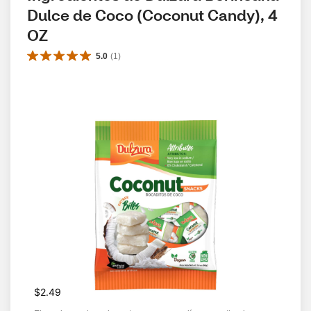
Dulce de Coco (Coconut Candy), 4 
OZ
5.0
(
1
)
$2.49