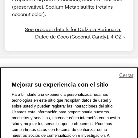
(preservative), Sodium Metabisulfite (retains
coconut color).
See product details for Dulzura Borincana 
Dulce de Coco (Coconut Candy), 4 OZ
Share Feedback
Cerrar
Mejorar su experiencia con el sitio
1-800-679-9691
|
Contáctenos
|
Términos de Uso
|
Accesibilidad
|
Para brindarle una experiencia personalizada, usamos
tecnologías en este sitio que recopilan datos de usted y
Política de Privacidad
|
WA Privacy Policy
|
Mapa del sitio
|
sobre usted y pueden registrar las interacciones del sitio.
Zona de Bienestar
|
© 1999 - 2026 CVS.com
Usamos esta información para proporcionarle nuestros
productos y servicios, entender cómo interactúa con nuestro
sitio y mejorar los servicios que le ofrecemos. Podemos
compartir sus datos con terceros de confianza, como
nuestros socios de comercialización e investigación. Al