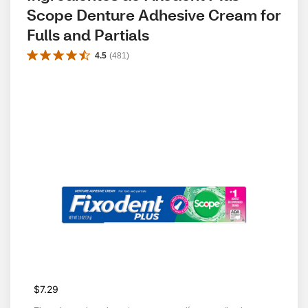
Scope Denture Adhesive Cream for 
Fulls and Partials
4.5
(
481
)
$7.29