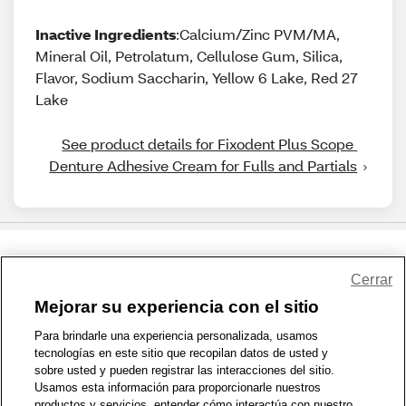
Inactive Ingredients
:Calcium/Zinc PVM/MA,
Mineral Oil, Petrolatum, Cellulose Gum, Silica,
Flavor, Sodium Saccharin, Yellow 6 Lake, Red 27
Lake
See product details for Fixodent Plus Scope 
Denture Adhesive Cream for Fulls and Partials
Share Feedback
Cerrar
Mejorar su experiencia con el sitio
1-800-679-9691
|
Contáctenos
|
Términos de Uso
|
Accesibilidad
|
Para brindarle una experiencia personalizada, usamos
tecnologías en este sitio que recopilan datos de usted y
Política de Privacidad
|
WA Privacy Policy
|
Mapa del sitio
|
sobre usted y pueden registrar las interacciones del sitio.
Zona de Bienestar
|
© 1999 - 2026 CVS.com
Usamos esta información para proporcionarle nuestros
productos y servicios, entender cómo interactúa con nuestro