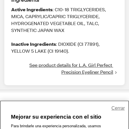
Active Ingredients
: C10-18 TRIGLYCERIDES,
MICA, CAPRYLIC/CAPRIC TRIGLYCERIDE,
HYDROGENATED VEGETABLE OIL, TALC,
SYNTHETIC JAPAN WAX
Inactive Ingredients
: DIOXIDE (CI 77891),
YELLOW 5 LAKE (CI 19140).
See product details for L.A. Girl Perfect 
Precision Eyeliner Pencil
Share Feedback
Cerrar
Mejorar su experiencia con el sitio
1-800-679-9691
|
Contáctenos
|
Términos de Uso
|
Accesibilidad
|
Para brindarle una experiencia personalizada, usamos