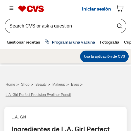
>
>
>
>
>
Home
Shop
Beauty
Makeup
Eyes
L.A. Girl Perfect Precision Eyeliner Pencil
L.A. Girl
Ingredientes de L.A. Girl Perfect 