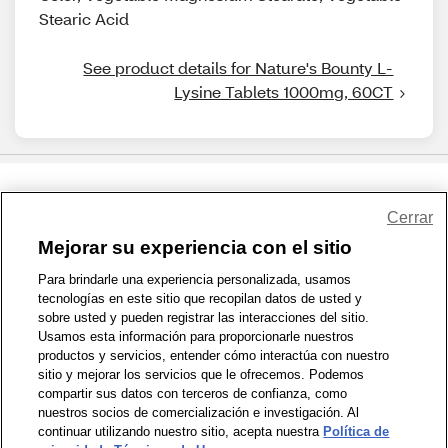
Stearic Acid
See product details for Nature's Bounty L-
Lysine Tablets 1000mg, 60CT
Share Feedback
Cerrar
Mejorar su experiencia con el sitio
1-800-679-9691
|
Contáctenos
|
Términos de Uso
|
Accesibilidad
|
Para brindarle una experiencia personalizada, usamos
tecnologías en este sitio que recopilan datos de usted y
Política de Privacidad
|
WA Privacy Policy
|
Mapa del sitio
|
sobre usted y pueden registrar las interacciones del sitio.
Zona de Bienestar
|
© 1999 - 2026 CVS.com
Usamos esta información para proporcionarle nuestros
productos y servicios, entender cómo interactúa con nuestro
sitio y mejorar los servicios que le ofrecemos. Podemos
compartir sus datos con terceros de confianza, como
nuestros socios de comercialización e investigación. Al
continuar utilizando nuestro sitio, acepta nuestra
Política de