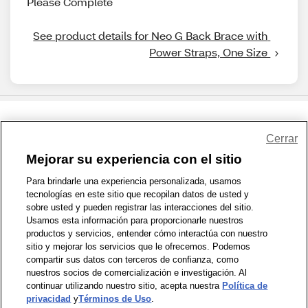
Please Complete
See product details for Neo G Back Brace with 
Power Straps, One Size 
Share Feedback
Cerrar
Mejorar su experiencia con el sitio
1-800-679-9691
|
Contáctenos
|
Términos de Uso
|
Accesibilidad
|
Para brindarle una experiencia personalizada, usamos
tecnologías en este sitio que recopilan datos de usted y
Política de Privacidad
|
WA Privacy Policy
|
Mapa del sitio
|
sobre usted y pueden registrar las interacciones del sitio.
Zona de Bienestar
|
© 1999 - 2026 CVS.com
Usamos esta información para proporcionarle nuestros
productos y servicios, entender cómo interactúa con nuestro
sitio y mejorar los servicios que le ofrecemos. Podemos
compartir sus datos con terceros de confianza, como
nuestros socios de comercialización e investigación. Al
continuar utilizando nuestro sitio, acepta nuestra
Política de
privacidad
y
Términos de Uso
.