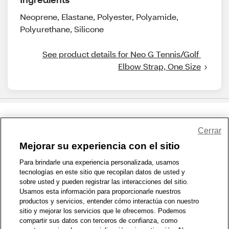
Neoprene, Elastane, Polyester, Polyamide,
Polyurethane, Silicone
See product details for Neo G Tennis/Golf 
Elbow Strap, One Size
Share Feedback
Cerrar
Mejorar su experiencia con el sitio
1-800-679-9691
|
Contáctenos
|
Términos de Uso
|
Accesibilidad
|
Para brindarle una experiencia personalizada, usamos
tecnologías en este sitio que recopilan datos de usted y
Política de Privacidad
|
WA Privacy Policy
|
Mapa del sitio
|
sobre usted y pueden registrar las interacciones del sitio.
Zona de Bienestar
|
© 1999 - 2026 CVS.com
Usamos esta información para proporcionarle nuestros
productos y servicios, entender cómo interactúa con nuestro
sitio y mejorar los servicios que le ofrecemos. Podemos
compartir sus datos con terceros de confianza, como