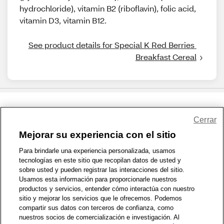
hydrochloride), vitamin B2 (riboflavin), folic acid,
vitamin D3, vitamin B12.
See product details for Special K Red Berries 
Breakfast Cereal
Share Feedback
Cerrar
Mejorar su experiencia con el sitio
1-800-679-9691
|
Contáctenos
|
Términos de Uso
|
Accesibilidad
|
Para brindarle una experiencia personalizada, usamos
tecnologías en este sitio que recopilan datos de usted y
Política de Privacidad
|
WA Privacy Policy
|
Mapa del sitio
|
sobre usted y pueden registrar las interacciones del sitio.
Zona de Bienestar
|
© 1999 - 2026 CVS.com
Usamos esta información para proporcionarle nuestros
productos y servicios, entender cómo interactúa con nuestro
sitio y mejorar los servicios que le ofrecemos. Podemos
compartir sus datos con terceros de confianza, como
nuestros socios de comercialización e investigación. Al