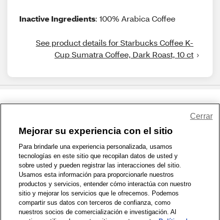
Inactive Ingredients
: 100% Arabica Coffee
See product details for Starbucks Coffee K-
Cup Sumatra Coffee, Dark Roast, 10 ct
Share Feedback
Cerrar
Mejorar su experiencia con el sitio
1-800-679-9691
|
Contáctenos
|
Términos de Uso
|
Accesibilidad
|
Para brindarle una experiencia personalizada, usamos
tecnologías en este sitio que recopilan datos de usted y
Política de Privacidad
|
WA Privacy Policy
|
Mapa del sitio
|
sobre usted y pueden registrar las interacciones del sitio.
Zona de Bienestar
|
© 1999 - 2026 CVS.com
Usamos esta información para proporcionarle nuestros
productos y servicios, entender cómo interactúa con nuestro
sitio y mejorar los servicios que le ofrecemos. Podemos
compartir sus datos con terceros de confianza, como
nuestros socios de comercialización e investigación. Al