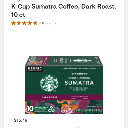
K-Cup Sumatra Coffee, Dark Roast, 
10 ct
5.0
(
2285
)
$15.49