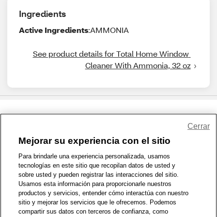
Ingredients
Active Ingredients
:AMMONIA
See product details for Total Home Window 
Cleaner With Ammonia, 32 oz
Share Feedback
Cerrar
Mejorar su experiencia con el sitio
1-800-679-9691
|
Contáctenos
|
Términos de Uso
|
Accesibilidad
|
Para brindarle una experiencia personalizada, usamos
tecnologías en este sitio que recopilan datos de usted y
Política de Privacidad
|
WA Privacy Policy
|
Mapa del sitio
|
sobre usted y pueden registrar las interacciones del sitio.
Zona de Bienestar
|
© 1999 - 2026 CVS.com
Usamos esta información para proporcionarle nuestros
productos y servicios, entender cómo interactúa con nuestro
sitio y mejorar los servicios que le ofrecemos. Podemos
compartir sus datos con terceros de confianza, como