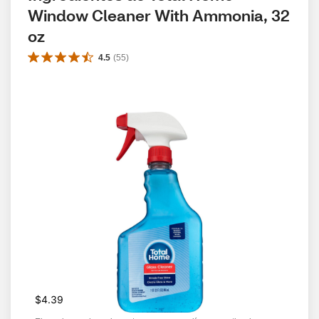
Window Cleaner With Ammonia, 32 
oz
4.5
(
55
)
$4.39