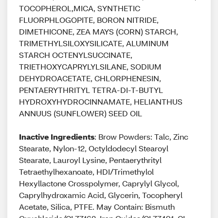
TOCOPHEROL,MICA, SYNTHETIC
FLUORPHLOGOPITE, BORON NITRIDE,
DIMETHICONE, ZEA MAYS (CORN) STARCH,
TRIMETHYLSILOXYSILICATE, ALUMINUM
STARCH OCTENYLSUCCINATE,
TRIETHOXYCAPRYLYLSILANE, SODIUM
DEHYDROACETATE, CHLORPHENESIN,
PENTAERYTHRITYL TETRA-DI-T-BUTYL
HYDROXYHYDROCINNAMATE, HELIANTHUS
ANNUUS (SUNFLOWER) SEED OIL
Inactive Ingredients
: Brow Powders: Talc, Zinc
Stearate, Nylon-12, Octyldodecyl Stearoyl
Stearate, Lauroyl Lysine, Pentaerythrityl
Tetraethylhexanoate, HDI/Trimethylol
Hexyllactone Crosspolymer, Caprylyl Glycol,
Caprylhydroxamic Acid, Glycerin, Tocopheryl
Acetate, Silica, PTFE. May Contain: Bismuth