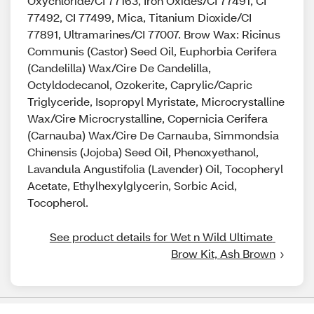
Oxychloride/CI 77163, Iron Oxides/CI 77491, CI
77492, CI 77499, Mica, Titanium Dioxide/CI
77891, Ultramarines/CI 77007. Brow Wax: Ricinus
Communis (Castor) Seed Oil, Euphorbia Cerifera
(Candelilla) Wax/Cire De Candelilla,
Octyldodecanol, Ozokerite, Caprylic/Capric
Triglyceride, Isopropyl Myristate, Microcrystalline
Wax/Cire Microcrystalline, Copernicia Cerifera
(Carnauba) Wax/Cire De Carnauba, Simmondsia
Chinensis (Jojoba) Seed Oil, Phenoxyethanol,
Lavandula Angustifolia (Lavender) Oil, Tocopheryl
Acetate, Ethylhexylglycerin, Sorbic Acid,
Tocopherol.
See product details for Wet n Wild Ultimate 
Brow Kit, Ash Brown