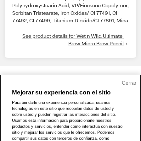
Polyhydroxystearic Acid, VP/Eicosene Copolymer,
Sorbitan Tristearate, Iron Oxides/ CI 77491, CI
77492, CI 77499, Titanium Dioxide/CI 77891, Mica
See product details for Wet n Wild Ultimate 
Brow Micro Brow Pencil
Share Feedback
Cerrar
Mejorar su experiencia con el sitio
1-800-679-9691
|
Contáctenos
|
Términos de Uso
|
Accesibilidad
|
Para brindarle una experiencia personalizada, usamos
tecnologías en este sitio que recopilan datos de usted y
Política de Privacidad
|
WA Privacy Policy
|
Mapa del sitio
|
sobre usted y pueden registrar las interacciones del sitio.
Zona de Bienestar
|
© 1999 - 2026 CVS.com
Usamos esta información para proporcionarle nuestros
productos y servicios, entender cómo interactúa con nuestro
sitio y mejorar los servicios que le ofrecemos. Podemos
compartir sus datos con terceros de confianza, como