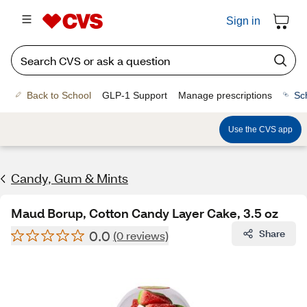
Sign in
Back to School
GLP-1 Support
Manage prescriptions
Sc
Use the CVS app
Candy, Gum & Mints
Maud Borup, Cotton Candy Layer Cake, 3.5 oz
0.0
Share
(0 reviews)