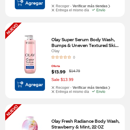
Agregar
Recoger -
Verificar más tiendas
Entrega el mismo día
Envío
NUEVO
Olay Super Serum Body Wash, 
Bumps & Uneven Textured Skin, 
20 OZ
Olay
0
Oferta
W
$13.99
$14.79
a
s
Sale $13.99
Agregar
Recoger -
Verificar más tiendas
Entrega el mismo día
Envío
NUEVO
Olay Fresh Radiance Body Wash, 
Strawberry & Mint, 22 OZ