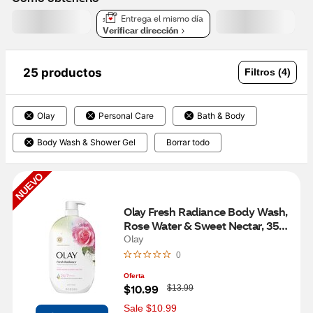
Entrega el mismo día
Verificar dirección
25 productos
Filtros (4)
Olay
Personal Care
Bath & Body
Body Wash & Shower Gel
Borrar todo
NUEVO
Olay Fresh Radiance Body Wash, 
Rose Water & Sweet Nectar, 35 
OZ
Olay
0
Oferta
W
$10.99
$13.99
a
s
Sale $10.99