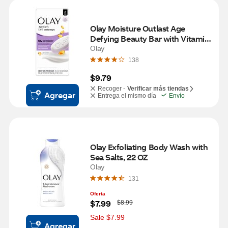
Olay Moisture Outlast Age 
Defying Beauty Bar with Vitamin 
B3 Complex, 3.75 OZ, 6 Bars
Olay
138
$9.79
Recoger -
Verificar más tiendas
Agregar
Entrega el mismo día
Envío
Olay Exfoliating Body Wash with 
Sea Salts, 22 OZ
Olay
131
Oferta
W
$7.99
$8.99
a
s
Sale $7.99
Agregar