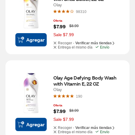
Olay
98310
Oferta
W
$7.99
$8.99
a
s
Sale $7.99
Agregar
Recoger -
Verificar más tiendas
Entrega el mismo día
Envío
Olay Age Defying Body Wash 
with Vitamin E, 22 OZ
Olay
190
Oferta
W
$7.99
$8.99
a
s
Sale $7.99
Agregar
Recoger -
Verificar más tiendas
Entrega el mismo día
Envío