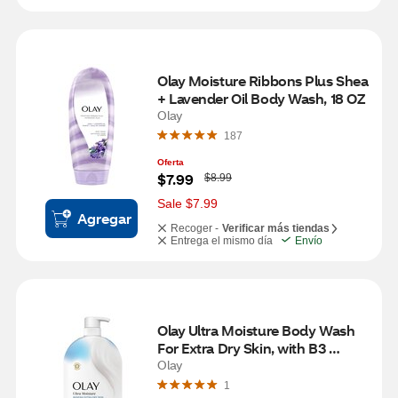
Olay Moisture Ribbons Plus Shea 
+ Lavender Oil Body Wash, 18 OZ
Olay
187
Oferta
W
$7.99
$8.99
a
s
Sale $7.99
Agregar
Recoger -
Verificar más tiendas
Entrega el mismo día
Envío
Olay Ultra Moisture Body Wash 
For Extra Dry Skin, with B3 
Complex, 33 oz
Olay
1