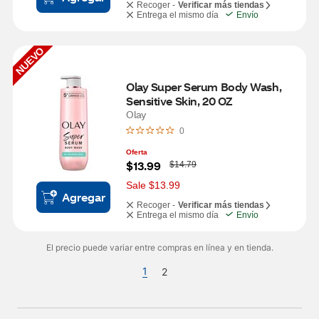
Recoger -
Verificar más tiendas
Entrega el mismo día
Envío
NUEVO
Olay Super Serum Body Wash, 
Sensitive Skin, 20 OZ
Olay
0
Oferta
W
$13.99
$14.79
a
s
Sale $13.99
Agregar
Recoger -
Verificar más tiendas
Entrega el mismo día
Envío
El precio puede variar entre compras en línea y en tienda.
1
2