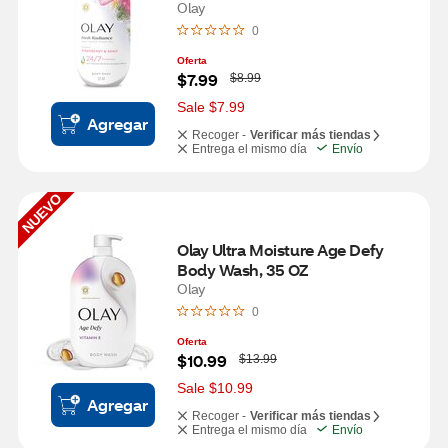
Olay
0
Oferta
W
$7.99
$8.99
a
s
Sale $7.99
Agregar
Recoger -
Verificar más tiendas
Entrega el mismo día
Envío
NUEVO
Olay Ultra Moisture Age Defy 
Body Wash, 35 OZ
Olay
0
Oferta
W
$10.99
$13.99
a
s
Sale $10.99
Agregar
Recoger -
Verificar más tiendas
Entrega el mismo día
Envío