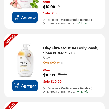
Oferta
W
$10.99
$13.99
a
s
Sale $10.99
Agregar
Recoger -
Verificar más tiendas
Entrega el mismo día
Envío
NUEVO
Olay Ultra Moisture Body Wash, 
Shea Butter, 35 OZ
Olay
0
Oferta
W
$10.99
$13.99
a
s
Sale $10.99
Agregar
Recoger -
Verificar más tiendas
Entrega el mismo día
Envío
NUEVO