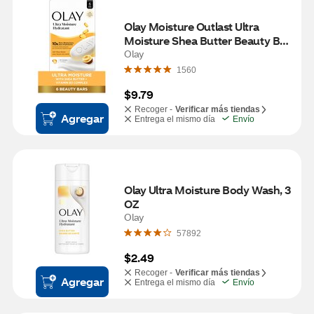
Olay Moisture Outlast Ultra 
Moisture Shea Butter Beauty Bar 
with Vitamin B3 Complex 3.17 
Olay
OZ, 6 Bars
1560
$9.79
Recoger -
Verificar más tiendas
Agregar
Entrega el mismo día
Envío
Olay Ultra Moisture Body Wash, 3 
OZ
Olay
57892
$2.49
Recoger -
Verificar más tiendas
Agregar
Entrega el mismo día
Envío