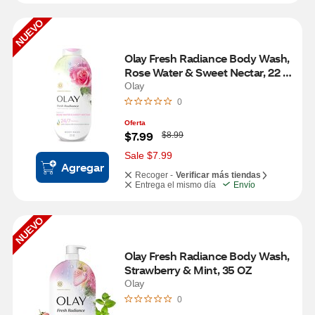
NUEVO
Olay Fresh Radiance Body Wash, 
Rose Water & Sweet Nectar, 22 
OZ
Olay
0
Oferta
W
$7.99
$8.99
a
s
Sale $7.99
Agregar
Recoger -
Verificar más tiendas
Entrega el mismo día
Envío
NUEVO
Olay Fresh Radiance Body Wash, 
Strawberry & Mint, 35 OZ
Olay
0