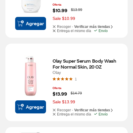
Oferta
W
$10.99
$13.99
a
s
Sale $10.99
Agregar
Recoger -
Verificar más tiendas
Entrega el mismo día
Envío
Olay Super Serum Body Wash 
For Normal Skin, 20 OZ
Olay
1
Oferta
W
$13.99
$14.79
a
s
Sale $13.99
Agregar
Recoger -
Verificar más tiendas
Entrega el mismo día
Envío