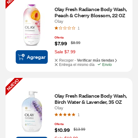
Olay Fresh Radiance Body Wash, 
Peach & Cherry Blossom, 22 OZ
Olay
1
Oferta
W
$7.99
$8.99
a
s
Sale $7.99
Agregar
Recoger -
Verificar más tiendas
Entrega el mismo día
Envío
NUEVO
Olay Fresh Radiance Body Wash, 
Birch Water & Lavender, 35 OZ
Olay
1
Oferta
W
$10.99
$13.99
a
s