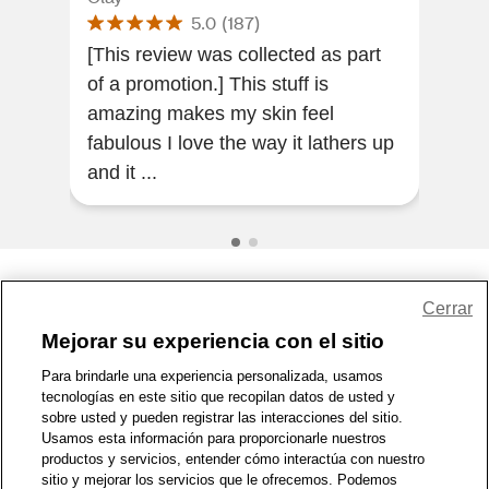
5.0
(
187
)
[This review was collected as part
Thi
of a promotion.] This stuff is
lea
amazing makes my skin feel
mois
fabulous I love the way it lathers up
put 
and it ...
p...
Share Feedback
Cerrar
Mejorar su experiencia con el sitio
1-800-679-9691
|
Contáctenos
|
Términos de Uso
|
Accesibilidad
|
Para brindarle una experiencia personalizada, usamos
tecnologías en este sitio que recopilan datos de usted y
Política de Privacidad
|
WA Privacy Policy
|
Mapa del sitio
|
sobre usted y pueden registrar las interacciones del sitio.
Zona de Bienestar
|
© 1999 - 2026 CVS.com
Usamos esta información para proporcionarle nuestros
productos y servicios, entender cómo interactúa con nuestro
sitio y mejorar los servicios que le ofrecemos. Podemos