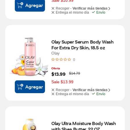
Sale $10.99
Agregar
Recoger -
Verificar más tiendas
Entrega el mismo día
Envío
Olay Super Serum Body Wash 
For Extra Dry Skin, 18.5 oz
Olay
0
Oferta
W
$13.99
$14.79
a
s
Sale $13.99
Agregar
Recoger -
Verificar más tiendas
Entrega el mismo día
Envío
Olay Ultra Moisture Body Wash 
with Shea Butter, 22 OZ