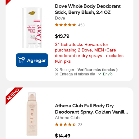
Dove Whole Body Deodorant 
Stick, Berry Blush, 2.4 OZ
Dove
453
$13.79
$4 ExtraBucks Rewards for 
purchasing 2 Dove, MEN+Care 
deodorant or dry sprays - excludes 
Agregar
twin pks
Recoger -
Verificar más tiendas
Entrega el mismo día
Envío
NUEVO
Athena Club Full Body Dry 
Deodorant Spray, Golden Vanilla, 
4 OZ
Athena Club
23
$14.49