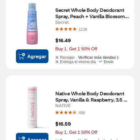
Secret Whole Body Deodorant 
Spray, Peach + Vanilla Blossom, 
3.5 OZ
Secret
1136
$16.49
Buy 1, Get 1 50% Off
Agregar
Recoger -
Verificar más tiendas
Entrega el mismo día
Envío
Native Whole Body Deodorant 
Spray, Vanilla & Raspberry, 3.5 
OZ
NATIVE
486
$16.59
Buy 1, Get 1 50% Off
Agregar