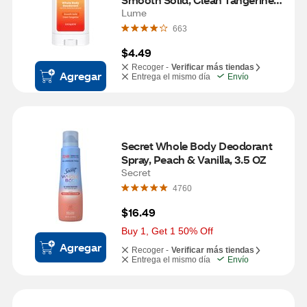
0.5 OZ
Lume
663
$4.49
Recoger -
Verificar más tiendas
Agregar
Entrega el mismo día
Envío
Secret Whole Body Deodorant 
Spray, Peach & Vanilla, 3.5 OZ
Secret
4760
$16.49
Buy 1, Get 1 50% Off
Agregar
Recoger -
Verificar más tiendas
Entrega el mismo día
Envío