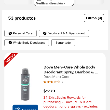
Verificar dirección
53 productos
Filtros (3)
Personal Care
Deodorant & Antiperspirant
Whole Body Deodorant
Borrar todo
NUEVO
Dove Men+Care Whole Body 
Deodorant Spray, Bamboo & 
Aloe, 4 OZ
Dove Men+Care
2
$12.79
$4 ExtraBucks Rewards for 
purchasing 2 Dove, MEN+Care 
deodorant or dry sprays - excludes 
Agregar