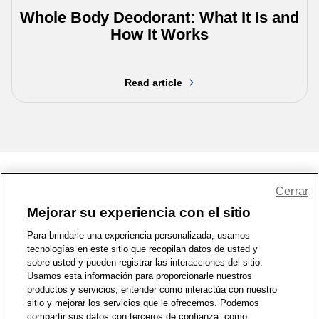
Whole Body Deodorant: What It Is and
How It Works
Read article
Share Feedback
Cerrar
Mejorar su experiencia con el sitio
1-800-679-9691
|
Contáctenos
|
Términos de Uso
|
Accesibilidad
|
Para brindarle una experiencia personalizada, usamos
tecnologías en este sitio que recopilan datos de usted y
Política de Privacidad
|
WA Privacy Policy
|
Mapa del sitio
|
sobre usted y pueden registrar las interacciones del sitio.
Zona de Bienestar
|
© 1999 - 2026 CVS.com
Usamos esta información para proporcionarle nuestros
productos y servicios, entender cómo interactúa con nuestro
sitio y mejorar los servicios que le ofrecemos. Podemos
compartir sus datos con terceros de confianza, como