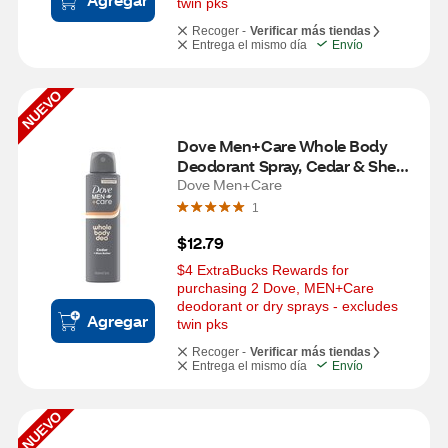
twin pks
Recoger -
Verificar más tiendas
Entrega el mismo día
Envío
NUEVO
Dove Men+Care Whole Body 
Deodorant Spray, Cedar & Shea 
Dove Men+Care
Butter, 4 OZ 
1
$12.79
$4 ExtraBucks Rewards for 
purchasing 2 Dove, MEN+Care 
deodorant or dry sprays - excludes 
Agregar
twin pks
Recoger -
Verificar más tiendas
Entrega el mismo día
Envío
NUEVO