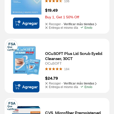
106
$19.49
Buy 1, Get 1 50% Off
Agregar
Recoger -
Verificar más tiendas
Entrega el mismo día
Envío
FSA
Que 
califica
OCuSOFT Plus Lid Scrub Eyelid 
Cleanser, 30CT
OCuSOFT
184
$24.79
Recoger -
Verificar más tiendas
Agregar
Entrega el mismo día
Envío
FSA
Que 
califica
CVS  Microfiber Premoistened 