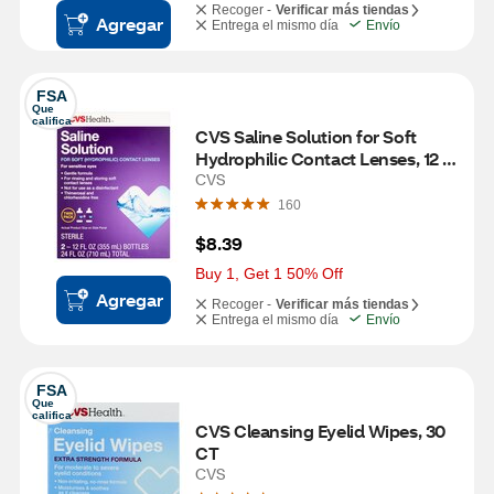
Recoger -
Verificar más tiendas
Agregar
Entrega el mismo día
Envío
FSA
Que 
califica
CVS Saline Solution for Soft 
Hydrophilic Contact Lenses, 12 
OZ, Twin Pack
CVS
160
$8.39
Buy 1, Get 1 50% Off
Agregar
Recoger -
Verificar más tiendas
Entrega el mismo día
Envío
FSA
Que 
califica
CVS Cleansing Eyelid Wipes, 30 
CT
CVS