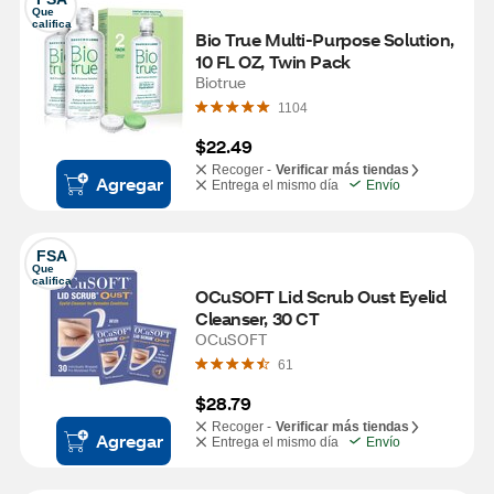
Que 
califica
Bio True Multi-Purpose Solution, 
10 FL OZ, Twin Pack
Biotrue
1104
$22.49
Recoger -
Verificar más tiendas
Agregar
Entrega el mismo día
Envío
FSA
Que 
califica
OCuSOFT Lid Scrub Oust Eyelid 
Cleanser, 30 CT
OCuSOFT
61
$28.79
Recoger -
Verificar más tiendas
Agregar
Entrega el mismo día
Envío