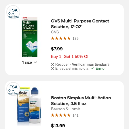
FSA
Que 
califica
CVS Multi-Purpose Contact 
Solution, 12 OZ
CVS
139
$7.99
Buy 1, Get 1 50% Off
1 size
Recoger -
Verificar más tiendas
Entrega el mismo día
Envío
FSA
Que 
califica
Boston Simplus Multi-Action 
Solution, 3.5 fl oz
Bausch & Lomb
141
$13.99