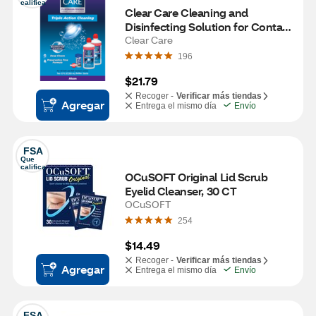
califica
Clear Care Cleaning and 
Disinfecting Solution for Contact 
Lenses, 12 fl oz, Twin Pack
Clear Care
196
$21.79
Recoger -
Verificar más tiendas
Agregar
Entrega el mismo día
Envío
FSA
Que 
califica
OCuSOFT Original Lid Scrub 
Eyelid Cleanser, 30 CT
OCuSOFT
254
$14.49
Recoger -
Verificar más tiendas
Agregar
Entrega el mismo día
Envío
FSA