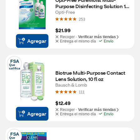
Purpose Disinfecting Solution 10 
OZ, 2CT
Opti-Free
253
$21.99
Recoger -
Verificar más tiendas
Agregar
Entrega el mismo día
Envío
FSA
Que 
califica
Biotrue Multi-Purpose Contact 
Lens Solution, 10 fl oz
Bausch & Lomb
111
$12.49
Recoger -
Verificar más tiendas
Agregar
Entrega el mismo día
Envío
FSA
Que 