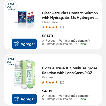
FSA
Que 
califica
Clear Care Plus Contact Solution 
with Hydraglide, 3% Hydrogen 
Peroxide, Twin Pack, 12 OZ
Clear Care
219
$21.79
Recoger -
Verificar más tiendas
Agregar
Entrega el mismo día
Envío
FSA
Que 
califica
Biotrue Travel Kit, Multi-Purpose 
Solution with Lens Case, 2 OZ
Biotrue
110
$4.99
Recoger -
Verificar más tiendas
Agregar
Entrega el mismo día
Envío