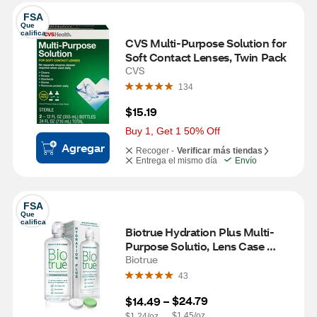
FSA
Que 
califica
CVS Multi-Purpose Solution for 
Soft Contact Lenses, Twin Pack
CVS
134
$15.19
Buy 1, Get 1 50% Off
Agregar
Recoger -
Verificar más tiendas
Entrega el mismo día
Envío
FSA
Que 
califica
Biotrue Hydration Plus Multi-
Purpose Solutio, Lens Case 
Included, 10 fl oz
Biotrue
43
$24.79
$14.49
 – 
$1.45/oz.
$1.24/oz.