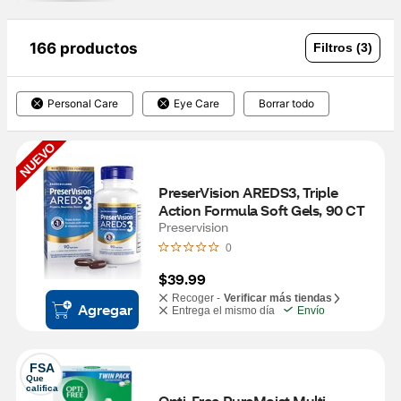
166 productos
Filtros (3)
Personal Care
Eye Care
Borrar todo
NUEVO
PreserVision AREDS3, Triple 
Action Formula Soft Gels, 90 CT
Preservision
0
$39.99
Recoger -
Verificar más tiendas
Agregar
Entrega el mismo día
Envío
FSA
Que 
califica
Opti-Free PureMoist Multi-