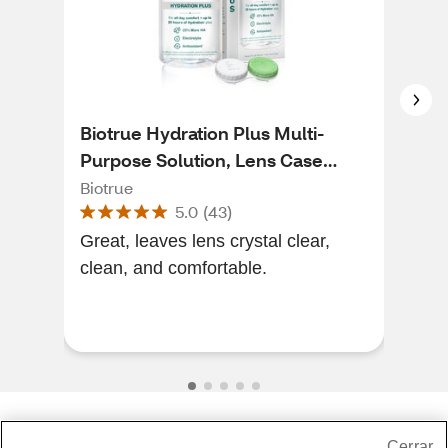
Biotrue Hydration Plus Multi-
CVS
Purpose Solution, Lens Case
CVS
Included
Biotrue
5.0
(
43
)
Cov
Great, leaves lens crystal clear,
com
clean, and comfortable.
Share Feedback
Cerrar