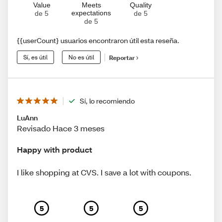
Value
Meets
Quality
expectations
de 5
de 5
de 5
{{userCount} usuarios encontraron útil esta reseña.
Sí, es útil
No es útil
Reportar
Sí, lo recomiendo
LuAnn
Revisado Hace 3 meses
Happy with product
I like shopping at CVS. I save a lot with coupons.
5
5
5