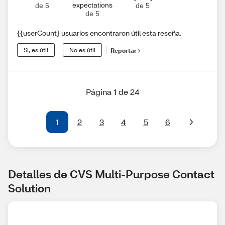
expectations
de 5
de 5
de 5
{{userCount} usuarios encontraron útil esta reseña.
Sí, es útil
No es útil
Reportar
Página 1 de 24
1
2
3
4
5
6
Detalles de CVS Multi-Purpose Contact 
Solution