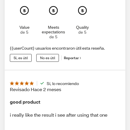
5
5
5
Value
Meets
Quality
expectations
de 5
de 5
de 5
{{userCount} usuarios encontraron útil esta reseña.
Sí, es útil
No es útil
Reportar
Sí, lo recomiendo
Revisado Hace 2 meses
good product
i really like the result i see after using that one