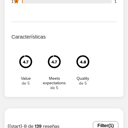
1 1 star reviews out of 139 reviews
1
1
Características
4.7
4.7
4.8
Value
Meets
Quality
expectations
de 5
de 5
de 5
{{start}-8 de
139
reseñas
Filter
(1)