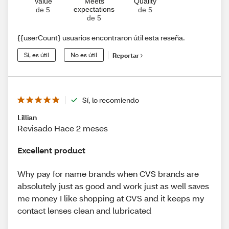
Value
Meets
Quality
expectations
de 5
de 5
de 5
{{userCount} usuarios encontraron útil esta reseña.
Sí, es útil
No es útil
Reportar
Sí, lo recomiendo
Lillian
Revisado Hace 2 meses
Excellent product
Why pay for name brands when CVS brands are
absolutely just as good and work just as well saves
me money I like shopping at CVS and it keeps my
contact lenses clean and lubricated