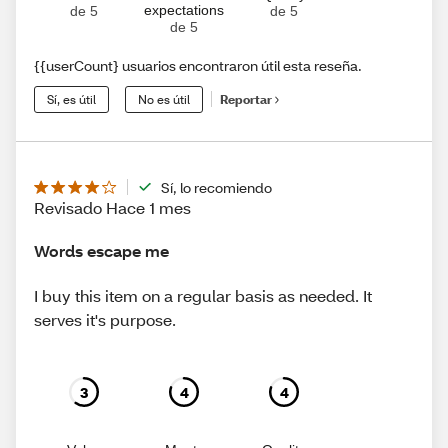
expectations
de 5
de 5
de 5
{{userCount} usuarios encontraron útil esta reseña.
Sí, es útil
No es útil
Reportar
Sí, lo recomiendo
Revisado Hace 1 mes
Words escape me
I buy this item on a regular basis as needed. It
serves it's purpose.
3
4
4