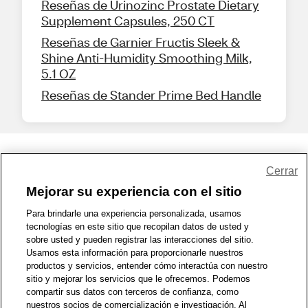
Reseñas de Urinozinc Prostate Dietary
Supplement Capsules, 250 CT
Reseñas de Garnier Fructis Sleek &
Shine Anti-Humidity Smoothing Milk,
5.1 OZ
Reseñas de Stander Prime Bed Handle
Share Feedback
Cerrar
Mejorar su experiencia con el sitio
1-800-679-9691
|
Contáctenos
|
Términos de Uso
|
Accesibilidad
|
Para brindarle una experiencia personalizada, usamos
tecnologías en este sitio que recopilan datos de usted y
Política de Privacidad
|
WA Privacy Policy
|
Mapa del sitio
|
sobre usted y pueden registrar las interacciones del sitio.
Zona de Bienestar
|
© 1999 - 2026 CVS.com
Usamos esta información para proporcionarle nuestros
productos y servicios, entender cómo interactúa con nuestro
sitio y mejorar los servicios que le ofrecemos. Podemos
compartir sus datos con terceros de confianza, como
nuestros socios de comercialización e investigación. Al