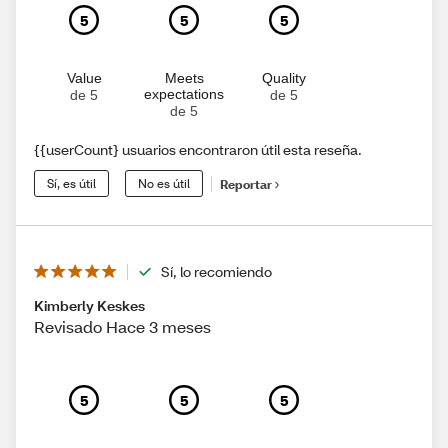
5
5
5
Value
Meets
Quality
expectations
de 5
de 5
de 5
{{userCount} usuarios encontraron útil esta reseña.
Sí, es útil
No es útil
Reportar
Sí, lo recomiendo
Kimberly Keskes
Revisado Hace 3 meses
5
5
5