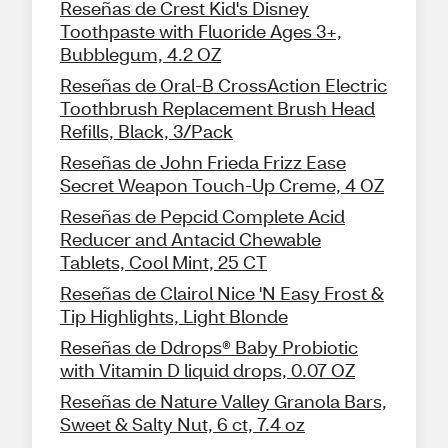
Reseñas de Crest Kid's Disney
Toothpaste with Fluoride Ages 3+,
Bubblegum, 4.2 OZ
Reseñas de Oral-B CrossAction Electric
Toothbrush Replacement Brush Head
Refills, Black, 3/Pack
Reseñas de John Frieda Frizz Ease
Secret Weapon Touch-Up Creme, 4 OZ
Reseñas de Pepcid Complete Acid
Reducer and Antacid Chewable
Tablets, Cool Mint, 25 CT
Reseñas de Clairol Nice 'N Easy Frost &
Tip Highlights, Light Blonde
Reseñas de Ddrops® Baby Probiotic
with Vitamin D liquid drops, 0.07 OZ
Reseñas de Nature Valley Granola Bars,
Sweet & Salty Nut, 6 ct, 7.4 oz