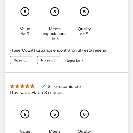
5
5
5
Value
Meets
Quality
expectations
de 5
de 5
de 5
{{userCount} usuarios encontraron útil esta reseña.
Sí, es útil
No es útil
Reportar
Sí, lo recomiendo
Revisado Hace 3 meses
5
5
5
Value
Meets
Quality