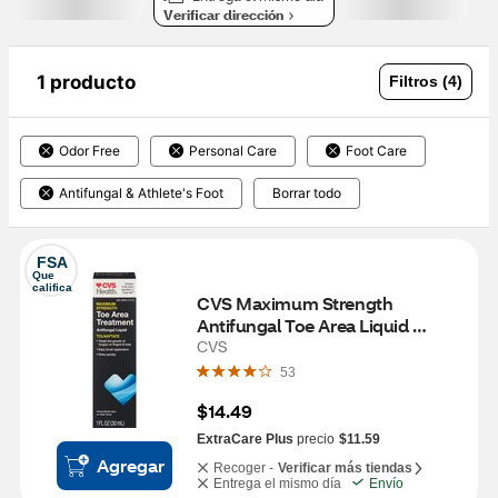
Verificar dirección
1 producto
Filtros (4)
Odor Free
Personal Care
Foot Care
Antifungal & Athlete's Foot
Borrar todo
FSA
Que 
califica
CVS Maximum Strength 
Antifungal Toe Area Liquid 
Treatment, 1 FL OZ
CVS
53
$14.49
ExtraCare Plus
precio
$11.59
Agregar
Recoger -
Verificar más tiendas
Entrega el mismo día
Envío