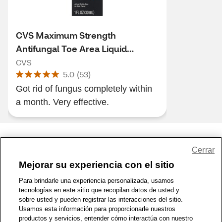
CVS Maximum Strength
Antifungal Toe Area Liquid
Treatment, 1 FL OZ
CVS
5.0
(
53
)
Got rid of fungus completely within
a month. Very effective.
Share Feedback
Cerrar
Mejorar su experiencia con el sitio
1-800-679-9691
|
Contáctenos
|
Términos de Uso
|
Accesibilidad
|
Para brindarle una experiencia personalizada, usamos
tecnologías en este sitio que recopilan datos de usted y
Política de Privacidad
|
WA Privacy Policy
|
Mapa del sitio
|
sobre usted y pueden registrar las interacciones del sitio.
Zona de Bienestar
|
© 1999 - 2026 CVS.com
Usamos esta información para proporcionarle nuestros
productos y servicios, entender cómo interactúa con nuestro