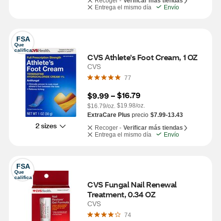
Recoger -
Verificar más tiendas
Entrega el mismo día
Envío
FSA
Que 
califica
CVS Athlete's Foot Cream, 1 OZ
CVS
77
$16.79
$9.99
 – 
$19.98/oz.
$16.79/oz.
ExtraCare Plus
precio
$7.99-13.43
2 sizes
Recoger -
Verificar más tiendas
Entrega el mismo día
Envío
FSA
Que 
califica
CVS Fungal Nail Renewal 
Treatment, 0.34 OZ
CVS
74