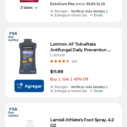
ExtraCare Plus
precio
$5.83-11.19
2 sizes
Recoger -
Verificar más tiendas
Entrega el mismo día
Envío
FSA
Que 
califica
Lotrimin AF Tolnaftate 
Antifungal Daily Prevention 
Medicated Foot Powder, 3 OZ
Lotrimin
466
$11.99
Buy 1, Get 1 40% Off
Agregar
Recoger -
Verificar más tiendas
Entrega el mismo día
Envío
FSA
Que 
califica
Lamisil Athlete's Foot Spray, 4.2 
OZ