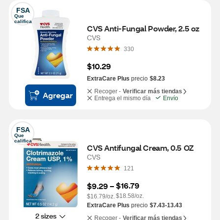
FSA
Que 
califica
CVS Anti-Fungal Powder, 2.5 oz
CVS
330
$10.29
ExtraCare Plus
precio
$8.23
Recoger -
Verificar más tiendas
Agregar
Entrega el mismo día
Envío
FSA
Que 
califica
CVS Antifungal Cream, 0.5 OZ
CVS
121
$16.79
$9.29
 – 
$18.58/oz.
$16.79/oz.
ExtraCare Plus
precio
$7.43-13.43
2 sizes
Recoger -
Verificar más tiendas