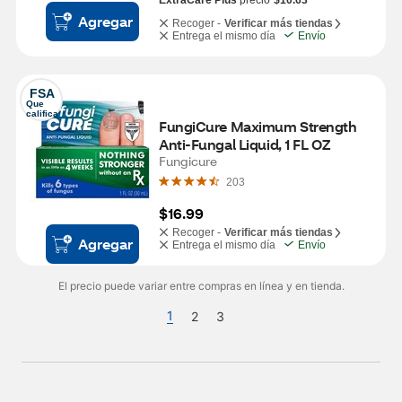
ExtraCare Plus
precio
$10.63
Agregar
Recoger -
Verificar más tiendas
Entrega el mismo día
Envío
FSA
Que 
califica
FungiCure Maximum Strength 
Anti-Fungal Liquid, 1 FL OZ
Fungicure
203
$16.99
Recoger -
Verificar más tiendas
Agregar
Entrega el mismo día
Envío
El precio puede variar entre compras en línea y en tienda.
1
2
3