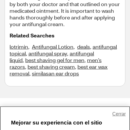
by both your doctor and that outlined on your
medicated ointment. It is important to wash
hands thoroughly before and after applying
your antifungal cream.
Related Searches
lotrimin
,
Antifungal Lotion
,
deals
,
antifungal
topical
,
antifungal spray
,
antifungal
liquid
,
best shaving gel for men
,
men’s
razors
,
best shaving cream
,
best ear wax
removal
,
similasan ear drops
Share Feedback
Cerrar
Mejorar su experiencia con el sitio