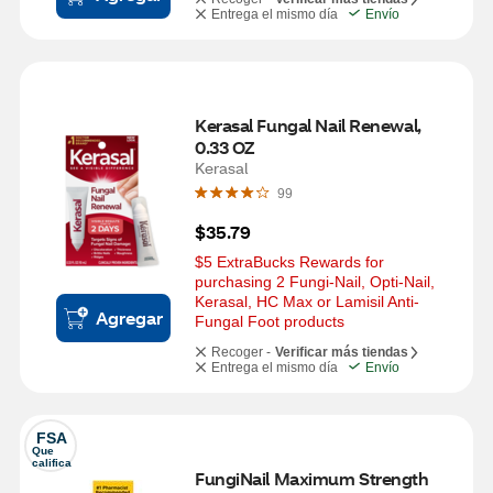
Entrega el mismo día
Envío
Kerasal Fungal Nail Renewal, 
0.33 OZ
Kerasal
99
$35.79
$5 ExtraBucks Rewards for 
purchasing 2 Fungi-Nail, Opti-Nail, 
Kerasal, HC Max or Lamisil Anti-
Agregar
Fungal Foot products
Recoger -
Verificar más tiendas
Entrega el mismo día
Envío
FSA
Que 
califica
FungiNail Maximum Strength 