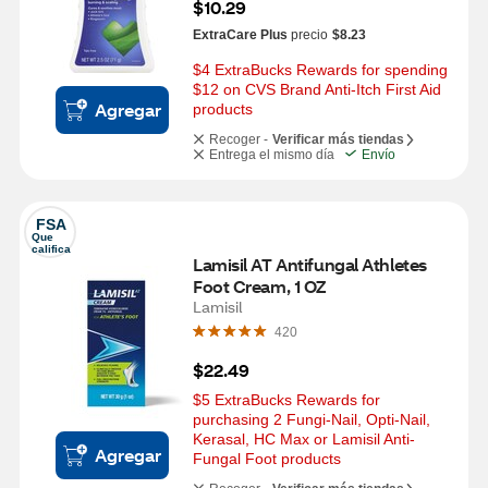
$10.29
ExtraCare Plus
precio
$8.23
$4 ExtraBucks Rewards for spending 
$12 on CVS Brand Anti-Itch First Aid 
Agregar
products
Recoger -
Verificar más tiendas
Entrega el mismo día
Envío
FSA
Que 
califica
Lamisil AT Antifungal Athletes 
Foot Cream, 1 OZ
Lamisil
420
$22.49
$5 ExtraBucks Rewards for 
purchasing 2 Fungi-Nail, Opti-Nail, 
Kerasal, HC Max or Lamisil Anti-
Agregar
Fungal Foot products