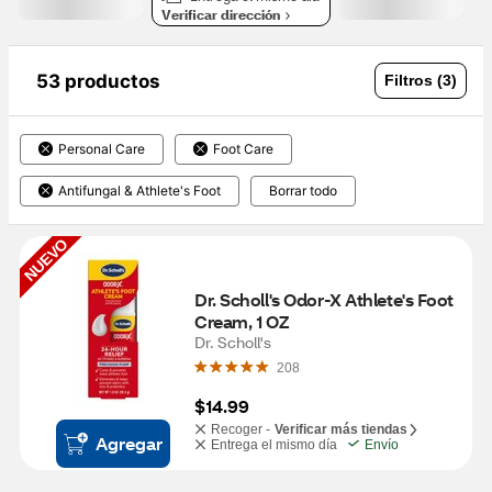
Verificar dirección
53 productos
Filtros (3)
Personal Care
Foot Care
Antifungal & Athlete's Foot
Borrar todo
NUEVO
Dr. Scholl's Odor-X Athlete's Foot 
Cream, 1 OZ
Dr. Scholl's
208
$14.99
Recoger -
Verificar más tiendas
Agregar
Entrega el mismo día
Envío