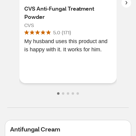
CVS Anti-Fungal Treatment
Lot
Powder
Dai
Pow
CVS
Lotr
5.0
(
171
)
My husband uses this product and
[Thi
is happy with it. It works for him.
of a
with
to r
Antifungal Cream