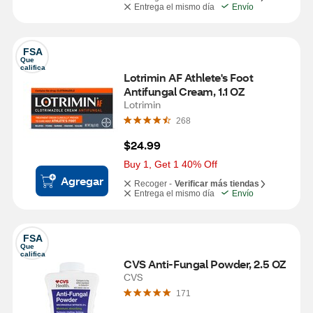
Entrega el mismo día
Envío
FSA
Que 
califica
Lotrimin AF Athlete's Foot 
Antifungal Cream, 1.1 OZ
Lotrimin
268
$24.99
Buy 1, Get 1 40% Off
Agregar
Recoger -
Verificar más tiendas
Entrega el mismo día
Envío
FSA
Que 
califica
CVS Anti-Fungal Powder, 2.5 OZ
CVS
171