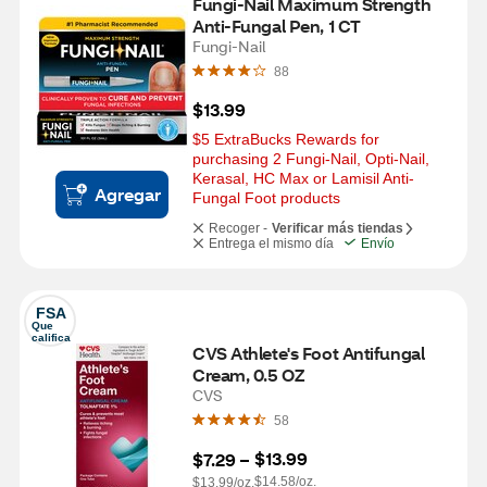
Fungi-Nail Maximum Strength 
Anti-Fungal Pen, 1 CT
Fungi-Nail
88
$13.99
$5 ExtraBucks Rewards for 
purchasing 2 Fungi-Nail, Opti-Nail, 
Kerasal, HC Max or Lamisil Anti-
Agregar
Fungal Foot products
Recoger -
Verificar más tiendas
Entrega el mismo día
Envío
FSA
Que 
califica
CVS Athlete's Foot Antifungal 
Cream, 0.5 OZ
CVS
58
$13.99
$7.29
 – 
$14.58/oz.
$13.99/oz.