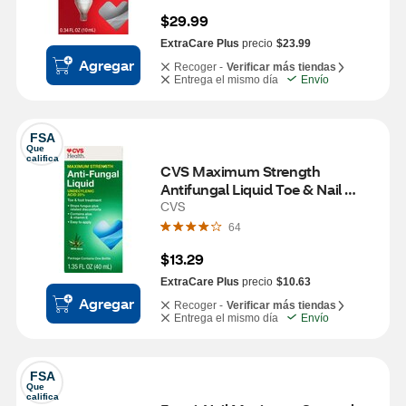
$29.99
ExtraCare Plus
precio
$23.99
Agregar
Recoger -
Verificar más tiendas
Entrega el mismo día
Envío
FSA
Que 
califica
CVS Maximum Strength 
Antifungal Liquid Toe & Nail 
Treatment, 1.35 OZ
CVS
64
$13.29
ExtraCare Plus
precio
$10.63
Agregar
Recoger -
Verificar más tiendas
Entrega el mismo día
Envío
FSA
Que 
califica