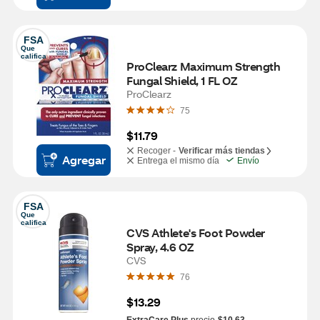
FSA
Que 
califica
ProClearz Maximum Strength 
Fungal Shield, 1 FL OZ
ProClearz
75
$11.79
Recoger -
Verificar más tiendas
Agregar
Entrega el mismo día
Envío
FSA
Que 
califica
CVS Athlete's Foot Powder 
Spray, 4.6 OZ
CVS
76
$13.29