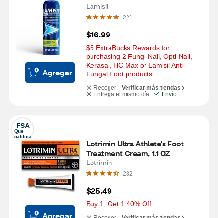
Lamisil
221
$16.99
$5 ExtraBucks Rewards for 
purchasing 2 Fungi-Nail, Opti-Nail, 
Kerasal, HC Max or Lamisil Anti-
Agregar
Fungal Foot products
Recoger -
Verificar más tiendas
Entrega el mismo día
Envío
FSA
Que 
califica
Lotrimin Ultra Athlete's Foot 
Treatment Cream, 1.1 OZ
Lotrimin
282
$25.49
Buy 1, Get 1 40% Off
Agregar
Recoger -
Verificar más tiendas