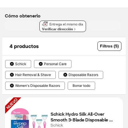
Cómo obtenerlo
Entrega el mismo día
Verificar dirección
4 productos
Filtros (5)
Schick
Personal Care
Hair Removal & Shave
Disposable Razors
Women's Disposable Razors
Borrar todo
NUEVO
Schick Hydro Silk All-Over 
Smooth 3-Blade Disposable 
Razor, 3 CT
Schick