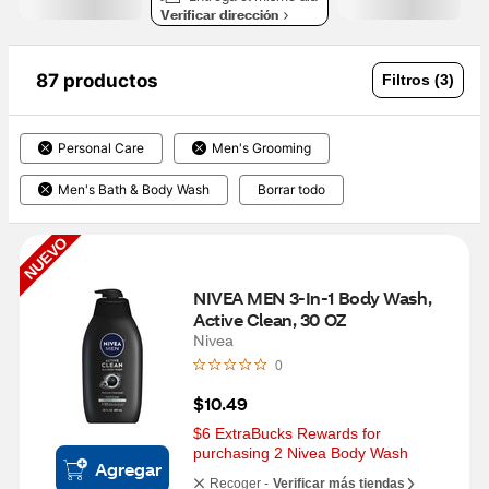
Verificar dirección
87 productos
Filtros (3)
Personal Care
Men's Grooming
Men's Bath & Body Wash
Borrar todo
NUEVO
NIVEA MEN 3-In-1 Body Wash, 
Active Clean, 30 OZ
Nivea
0
$10.49
$6 ExtraBucks Rewards for 
purchasing 2 Nivea Body Wash
Agregar
Recoger -
Verificar más tiendas