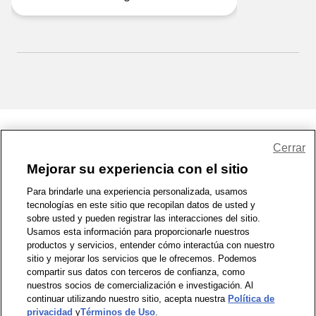
Share Feedback
Cerrar
Mejorar su experiencia con el sitio
1-800-679-9691
|
Contáctenos
|
Términos de Uso
|
Accesibilidad
|
Para brindarle una experiencia personalizada, usamos
tecnologías en este sitio que recopilan datos de usted y
Política de Privacidad
|
WA Privacy Policy
|
Mapa del sitio
|
sobre usted y pueden registrar las interacciones del sitio.
Zona de Bienestar
|
© 1999 - 2026 CVS.com
Usamos esta información para proporcionarle nuestros
productos y servicios, entender cómo interactúa con nuestro
sitio y mejorar los servicios que le ofrecemos. Podemos
compartir sus datos con terceros de confianza, como
nuestros socios de comercialización e investigación. Al
continuar utilizando nuestro sitio, acepta nuestra
Política de
privacidad
y
Términos de Uso
.