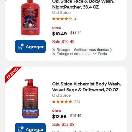
Old Spice Face & Body Wash, 
NightPanther, 33.4 OZ
Old Spice
4
Oferta
W
$10.49
$11.79
a
s
Sale $10.49
Agregar
Recoger -
Verificar más tiendas
Entrega el mismo día
Envío
NUEVO
Old Spice Alchemist Body Wash, 
Velvet Sage & Driftwood, 20 OZ
Old Spice
334
Oferta
W
$12.99
$16.49
a
s
Sale $12.99
Agregar