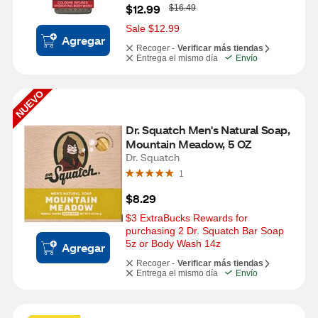
W
$12.99
$16.49
a
s
Sale $12.99
Agregar
Recoger -
Verificar más tiendas
Entrega el mismo día
Envío
NUEVO
Dr. Squatch Men's Natural Soap, 
Mountain Meadow, 5 OZ
Dr. Squatch
1
$8.29
$3 ExtraBucks Rewards for 
purchasing 2 Dr. Squatch Bar Soap 
5z or Body Wash 14z
Agregar
Recoger -
Verificar más tiendas
Entrega el mismo día
Envío