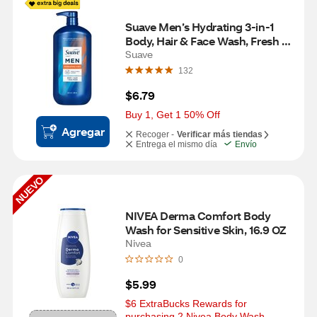
Suave Men’s Hydrating 3-in-1 
Body, Hair & Face Wash, Fresh 
Citrus & Musk, 30 OZ
Suave
132
$6.79
Buy 1, Get 1 50% Off
Agregar
Recoger -
Verificar más tiendas
Entrega el mismo día
Envío
NUEVO
NIVEA Derma Comfort Body 
Wash for Sensitive Skin, 16.9 OZ
Nivea
0
$5.99
$6 ExtraBucks Rewards for 
purchasing 2 Nivea Body Wash