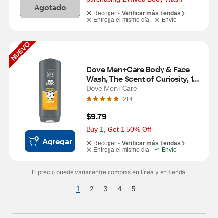
Agotado
Recoger -
Verificar más tiendas
Entrega el mismo día
Envío
NUEVO
Dove Men+Care Body & Face 
Wash, The Scent of Curiosity, 18 
OZ
Dove Men+Care
214
$9.79
Buy 1, Get 1 50% Off
Agregar
Recoger -
Verificar más tiendas
Entrega el mismo día
Envío
El precio puede variar entre compras en línea y en tienda.
1
2
3
4
5