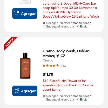
purchasing 2 Dove, MEN+Care bar 
soap 6pk/pumps 30-30.6z/women's 
body wash 20z/Hydration 
Agregar
Boost/Vitality/Glow 18.5z/Hand Wash
Recoger -
Verificar más tiendas
Entrega el mismo día
Envío
NUEVO
Cremo Body Wash, Golden 
Amber, 16 OZ
Cremo
233
$11.79
$10 ExtraBucks Rewards for 
spending $30 on Back to Routine 
event items
Agregar
Recoger -
Verificar más tiendas
Entrega el mismo día
Envío