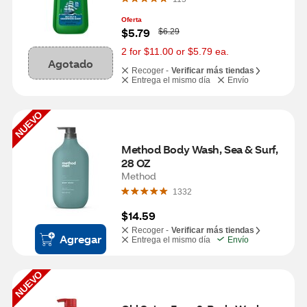
Oferta
W
$5.79
$6.29
a
s
2 for $11.00 or $5.79 ea.
Agotado
Recoger -
Verificar más tiendas
Entrega el mismo día
Envío
NUEVO
Method Body Wash, Sea & Surf, 
28 OZ
Method
1332
$14.59
Recoger -
Verificar más tiendas
Agregar
Entrega el mismo día
Envío
NUEVO