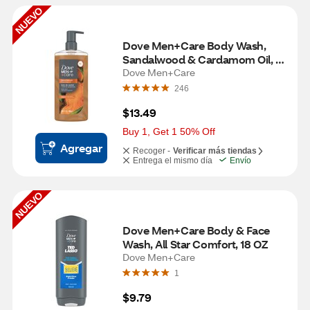
NUEVO
Dove Men+Care Body Wash, 
Sandalwood & Cardamom Oil, 
26 OZ
Dove Men+Care
246
$13.49
Buy 1, Get 1 50% Off
Agregar
Recoger -
Verificar más tiendas
Entrega el mismo día
Envío
NUEVO
Dove Men+Care Body & Face 
Wash, All Star Comfort, 18 OZ
Dove Men+Care
1
$9.79