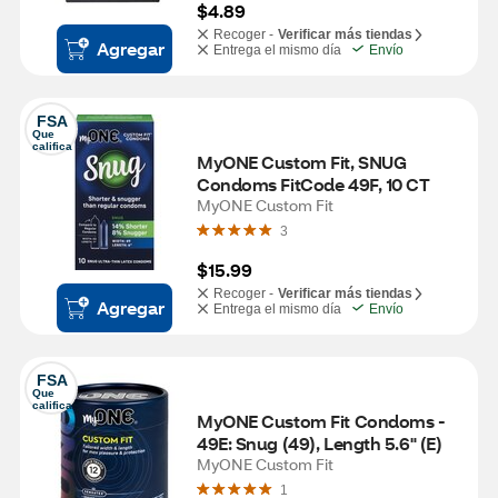
$4.89
Recoger -
Verificar más tiendas
Agregar
Entrega el mismo día
Envío
FSA
Que 
califica
MyONE Custom Fit, SNUG 
Condoms FitCode 49F, 10 CT
MyONE Custom Fit
3
$15.99
Recoger -
Verificar más tiendas
Agregar
Entrega el mismo día
Envío
FSA
Que 
califica
MyONE Custom Fit Condoms - 
49E: Snug (49), Length 5.6" (E)
MyONE Custom Fit
1