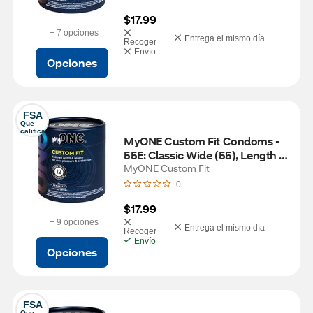
$17.99
+ 7 opciones
Entrega el mismo día
Recoger
Envío
Opciones
FSA
Que 
califica
MyONE Custom Fit Condoms - 
55E: Classic Wide (55), Length 
5.6" (E)
MyONE Custom Fit
0
$17.99
+ 9 opciones
Entrega el mismo día
Recoger
Envío
Opciones
FSA
Que 