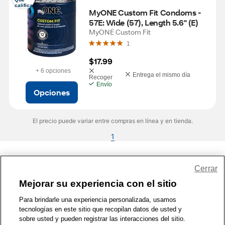
califica
MyONE Custom Fit Condoms - 
57E: Wide (57), Length 5.6" (E)
MyONE Custom Fit
1
$17.99
+ 6 opciones
Entrega el mismo día
Recoger
Envío
Opciones
El precio puede variar entre compras en línea y en tienda.
1
Share Feedback
Cerrar
Mejorar su experiencia con el sitio
1-800-679-9691
|
Contáctenos
|
Términos de Uso
|
Accesibilidad
|
Para brindarle una experiencia personalizada, usamos
tecnologías en este sitio que recopilan datos de usted y
Política de Privacidad
|
WA Privacy Policy
|
Mapa del sitio
|
sobre usted y pueden registrar las interacciones del sitio.
Zona de Bienestar
|
© 1999 - 2026 CVS.com