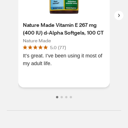
Nature Made Vitamin E 267 mg
Nat
(400 IU) d-Alpha Softgels, 100 CT
(10
Nature Made
Nat
5.0
(
77
)
It’s great. I’ve been using it most of
Exce
my adult life.
size