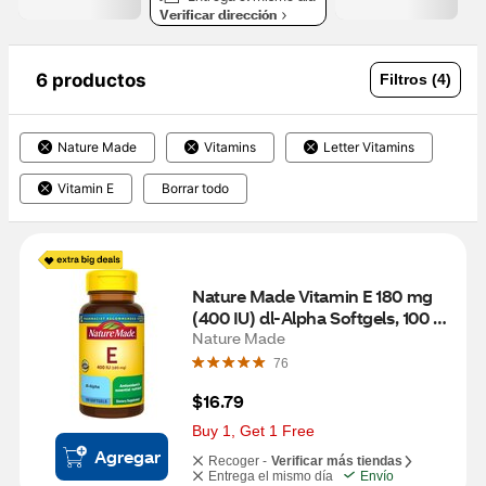
Verificar dirección
6 productos
Filtros (4)
Nature Made
Vitamins
Letter Vitamins
Vitamin E
Borrar todo
Nature Made Vitamin E 180 mg 
(400 IU) dl-Alpha Softgels, 100 
CT
Nature Made
76
$16.79
Buy 1, Get 1 Free
Agregar
Recoger -
Verificar más tiendas
Entrega el mismo día
Envío