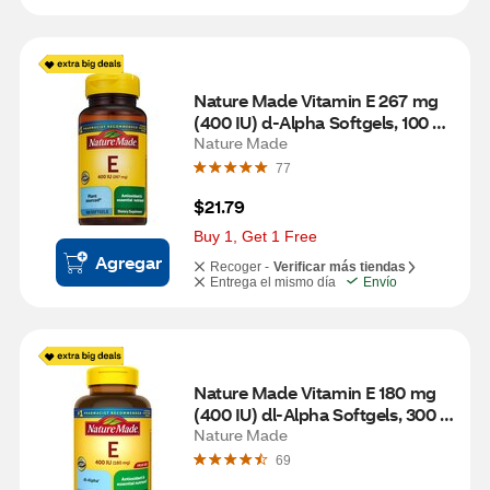
Nature Made Vitamin E 267 mg 
(400 IU) d-Alpha Softgels, 100 
CT
Nature Made
77
$21.79
Buy 1, Get 1 Free
Agregar
Recoger -
Verificar más tiendas
Entrega el mismo día
Envío
Nature Made Vitamin E 180 mg 
(400 IU) dl-Alpha Softgels, 300 
CT
Nature Made
69