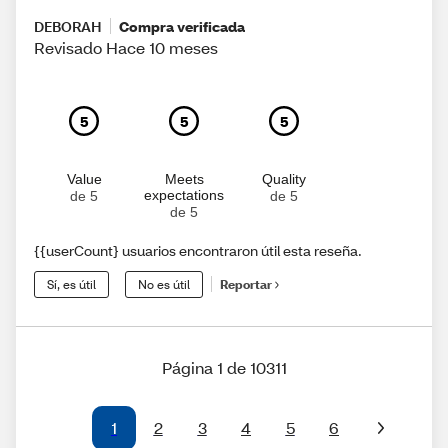
DEBORAH
Compra verificada
Revisado Hace 10 meses
5
5
5
Value
Meets
Quality
expectations
de 5
de 5
de 5
{{userCount} usuarios encontraron útil esta reseña.
Sí, es útil
No es útil
Reportar
Página 1 de 10311
1
2
3
4
5
6