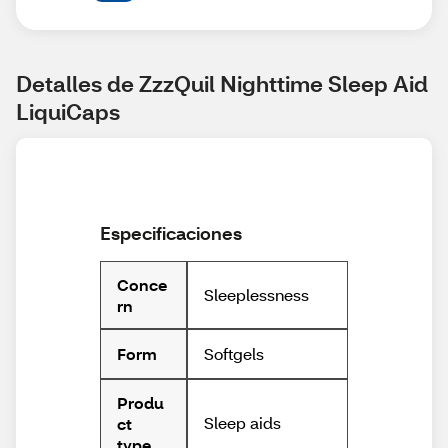
Detalles de ZzzQuil Nighttime Sleep Aid 
LiquiCaps
Especificaciones
Conce
Sleeplessness
rn
Softgels
Form
Produ
Sleep aids
ct
type