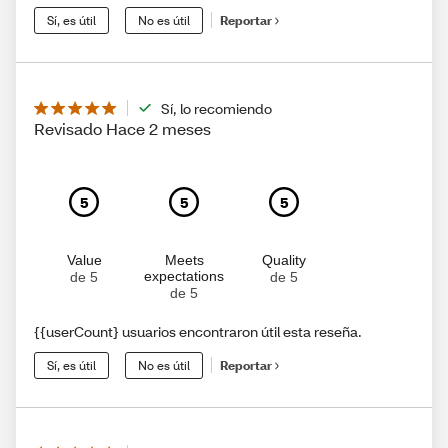
Sí, es útil
No es útil
Reportar
Sí, lo recomiendo
Revisado Hace 2 meses
5
5
5
Value
Meets
Quality
expectations
de 5
de 5
de 5
{{userCount} usuarios encontraron útil esta reseña.
Sí, es útil
No es útil
Reportar