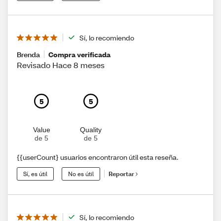
Sí, lo recomiendo
Brenda
Compra verificada
Revisado Hace 8 meses
5
5
Value
Quality
de 5
de 5
{{userCount} usuarios encontraron útil esta reseña.
Sí, es útil
No es útil
Reportar
Sí, lo recomiendo