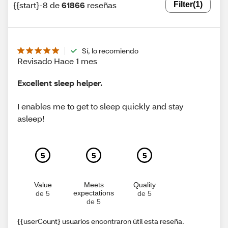
{{start}-8 de
61866
reseñas
Filter
(1)
Sí, lo recomiendo
Revisado Hace 1 mes
Excellent sleep helper.
I enables me to get to sleep quickly and stay
asleep!
5
5
5
Value
Meets
Quality
expectations
de 5
de 5
de 5
{{userCount} usuarios encontraron útil esta reseña.