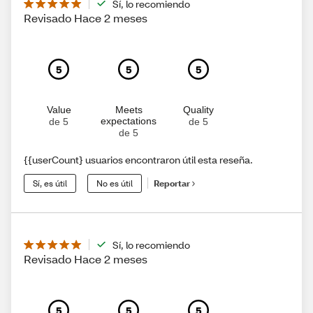
Sí, lo recomiendo
Revisado Hace 2 meses
5
5
5
Value
Meets
Quality
expectations
de 5
de 5
de 5
{{userCount} usuarios encontraron útil esta reseña.
Sí, es útil
No es útil
Reportar
Sí, lo recomiendo
Revisado Hace 2 meses
5
5
5