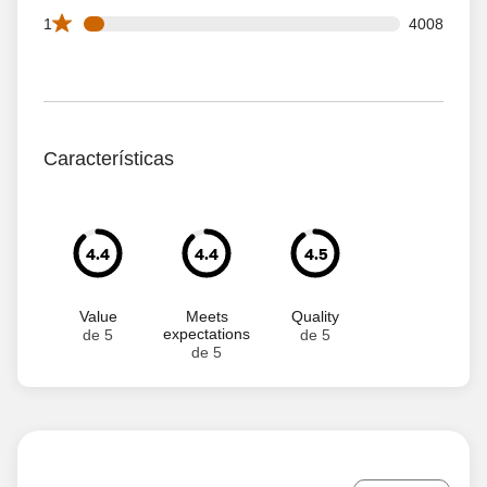
4008 1 star reviews out of 61866 reviews
1
4008
Características
4.4
4.4
4.5
Value
Meets
Quality
expectations
de 5
de 5
de 5