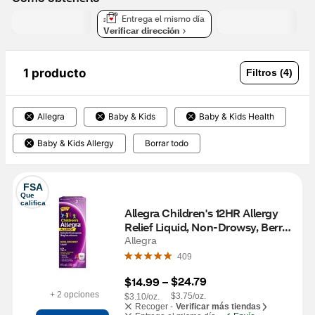
Entrega el mismo día
Verificar dirección
1 producto
Filtros (4)
Allegra
Baby & Kids
Baby & Kids Health
Baby & Kids Allergy
Borrar todo
FSA
Que 
califica
Allegra Children's 12HR Allergy 
Relief Liquid, Non-Drowsy, Berry, 
4 OZ
Allegra
409
$24.79
$14.99
 – 
+ 2 opciones
$3.75/oz.
$3.10/oz.
Recoger -
Verificar más tiendas