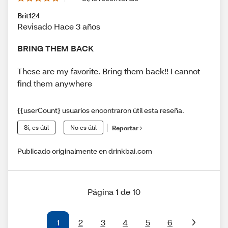
Brit124
Revisado Hace 3 años
BRING THEM BACK
These are my favorite. Bring them back!! I cannot
find them anywhere
{{userCount} usuarios encontraron útil esta reseña.
Sí, es útil
No es útil
Reportar
Publicado originalmente en drinkbai.com
Página 1 de 10
1
2
3
4
5
6