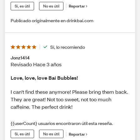
Sí, es útil
No es útil
Reportar
Publicado originalmente en drinkbai.com
Sí, lo recomiendo
Jonz1414
Revisado Hace 3 años
Love, love, love Bai Bubbles!
I can't find these anymore! Please bring them back.
They are great! Not too sweet, not too much
caffeine. The perfect drink!
{{userCount} usuarios encontraron útil esta reseña.
Sí, es útil
No es útil
Reportar