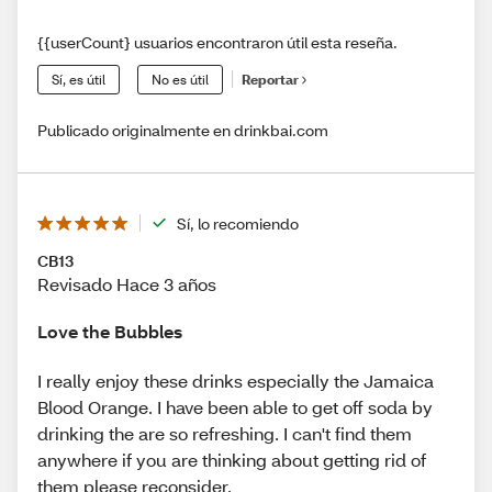
{{userCount} usuarios encontraron útil esta reseña.
Sí, es útil
No es útil
Reportar
Publicado originalmente en drinkbai.com
Sí, lo recomiendo
CB13
Revisado Hace 3 años
Love the Bubbles
I really enjoy these drinks especially the Jamaica
Blood Orange. I have been able to get off soda by
drinking the are so refreshing. I can't find them
anywhere if you are thinking about getting rid of
them please reconsider.