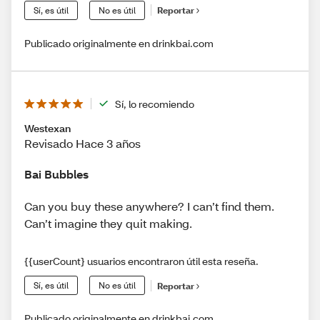
Sí, es útil
No es útil
Reportar
Publicado originalmente en drinkbai.com
Sí, lo recomiendo
Westexan
Revisado Hace 3 años
Bai Bubbles
Can you buy these anywhere? I can’t find them.
Can’t imagine they quit making.
{{userCount} usuarios encontraron útil esta reseña.
Sí, es útil
No es útil
Reportar
Publicado originalmente en drinkbai.com