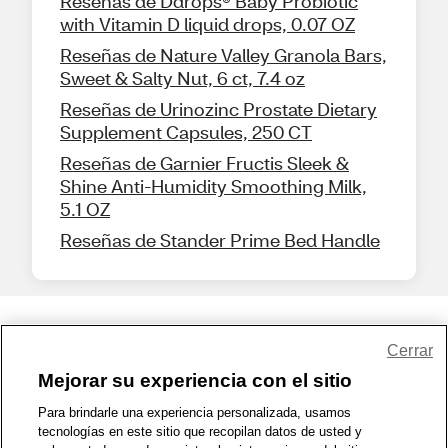
Reseñas de Ddrops® Baby Probiotic
with Vitamin D liquid drops, 0.07 OZ
Reseñas de Nature Valley Granola Bars,
Sweet & Salty Nut, 6 ct, 7.4 oz
Reseñas de Urinozinc Prostate Dietary
Supplement Capsules, 250 CT
Reseñas de Garnier Fructis Sleek &
Shine Anti-Humidity Smoothing Milk,
5.1 OZ
Reseñas de Stander Prime Bed Handle
Share Feedback
Cerrar
Mejorar su experiencia con el sitio
1-800-679-9691
|
Contáctenos
|
Términos de Uso
|
Accesibilidad
|
Para brindarle una experiencia personalizada, usamos
tecnologías en este sitio que recopilan datos de usted y
Política de Privacidad
|
WA Privacy Policy
|
Mapa del sitio
|