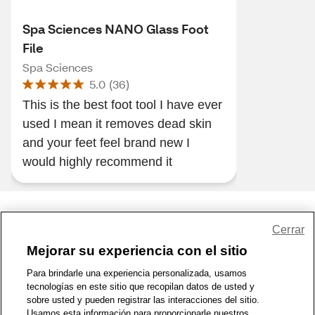
Spa Sciences NANO Glass Foot
File
Spa Sciences
5.0
(
36
)
This is the best foot tool I have ever
used I mean it removes dead skin
and your feet feel brand new I
would highly recommend it
Share Feedback
Cerrar
Mejorar su experiencia con el sitio
1-800-679-9691
|
Contáctenos
|
Términos de Uso
|
Accesibilidad
|
Para brindarle una experiencia personalizada, usamos
tecnologías en este sitio que recopilan datos de usted y
Política de Privacidad
|
WA Privacy Policy
|
Mapa del sitio
|
sobre usted y pueden registrar las interacciones del sitio.
Zona de Bienestar
|
© 1999 - 2026 CVS.com
Usamos esta información para proporcionarle nuestros