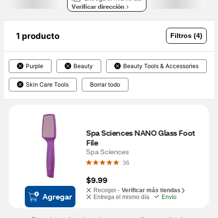
Verificar dirección
1 producto
Filtros (4)
Purple
Beauty
Beauty Tools & Accessories
Skin Care Tools
Borrar todo
Spa Sciences NANO Glass Foot 
File
Spa Sciences
36
$9.99
Recoger -
Verificar más tiendas
Agregar
Entrega el mismo día
Envío