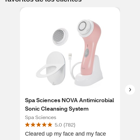
Spa Sciences NOVA Antimicrobial
CVS
Sonic Cleansing System
Sha
Spa Sciences
CVS
5.0
(
782
)
Cleared up my face and my face
Love