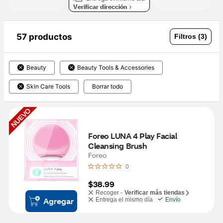
Verificar dirección
57 productos
Filtros (3)
Beauty
Beauty Tools & Accessories
Skin Care Tools
Borrar todo
NUEVO
Foreo LUNA 4 Play Facial 
Cleansing Brush
Foreo
0
$38.99
Recoger -
Verificar más tiendas
Agregar
Entrega el mismo día
Envío