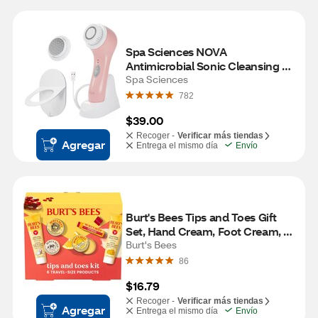
Spa Sciences NOVA 
Antimicrobial Sonic Cleansing 
System
Spa Sciences
782
$39.00
Recoger -
Verificar más tiendas
Agregar
Entrega el mismo día
Envío
Burt's Bees Tips and Toes Gift 
Set, Hand Cream, Foot Cream, 
Cuticle Cream, Hand Salve, Lip 
Burt's Bees
Balm
86
$16.79
Recoger -
Verificar más tiendas
Agregar
Entrega el mismo día
Envío