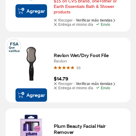
$15 on CVS Brand, one+other or 
Earth Essentials Bath & Shower 
Agregar
products
Recoger -
Verificar más tiendas
Entrega el mismo día
Envío
FSA
Que 
califica
Revlon Wet/Dry Foot File
Revlon
66
$14.79
Recoger -
Verificar más tiendas
Entrega el mismo día
Envío
Agregar
Plum Beauty Facial Hair 
Remover