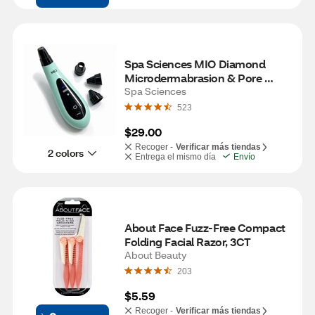
Spa Sciences MIO Diamond 
Microdermabrasion & Pore 
Extraction Skin Resurfacing 
Spa Sciences
System- Mint
523
$29.00
Recoger -
Verificar más tiendas
2 colors
Entrega el mismo día
Envío
About Face Fuzz-Free Compact 
Folding Facial Razor, 3CT
About Beauty
203
$5.59
Recoger -
Verificar más tiendas