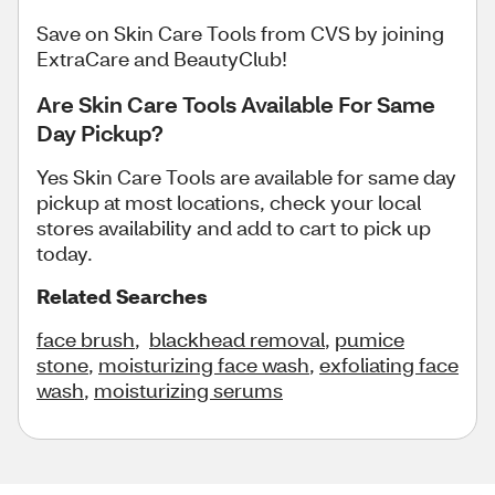
Save on Skin Care Tools from CVS by joining
ExtraCare and BeautyClub!
Are Skin Care Tools Available For Same
Day Pickup?
Yes Skin Care Tools are available for same day
pickup at most locations, check your local
stores availability and add to cart to pick up
today.
Related Searches
face brush
,
blackhead removal
,
pumice
stone
,
moisturizing face wash
,
exfoliating face
wash
,
moisturizing serums