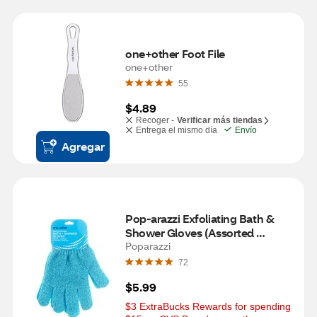
one+other Foot File
one+other
55
$4.89
Recoger -
Verificar más tiendas
Entrega el mismo día
Envío
Agregar
Pop-arazzi Exfoliating Bath & 
Shower Gloves (Assorted 
Colors)
Poparazzi
72
$5.99
$3 ExtraBucks Rewards for spending 