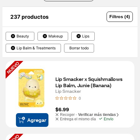
237 productos
Filtros (4)
Beauty
Makeup
Lips
Lip Balm & Treatments
Borrar todo
NUEVO
Lip Smacker x Squishmallows 
Lip Balm, Junie (Banana)
Lip Smacker
0
$6.99
Recoger -
Verificar más tiendas
Agregar
Entrega el mismo día
Envío