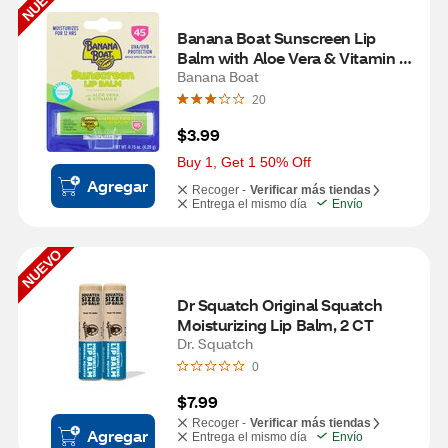
NUEVO
Banana Boat Sunscreen Lip 
Balm with Aloe Vera & Vitamin E, 
SPF 45
Banana Boat
20
$3.99
Buy 1, Get 1 50% Off
Agregar
Recoger -
Verificar más tiendas
Entrega el mismo día
Envío
NUEVO
Dr Squatch Original Squatch 
Moisturizing Lip Balm, 2 CT
Dr. Squatch
0
$7.99
Recoger -
Verificar más tiendas
Agregar
Entrega el mismo día
Envío