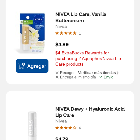
NIVEA Lip Care, Vanilla 
Buttercream
Nivea
1
$3.89
$4 ExtraBucks Rewards for 
purchasing 2 Aquaphor/Nivea Lip 
Care products
Agregar
Recoger -
Verificar más tiendas
Entrega el mismo día
Envío
NIVEA Dewy + Hyaluronic Acid 
Lip Care
Nivea
4
$4.79