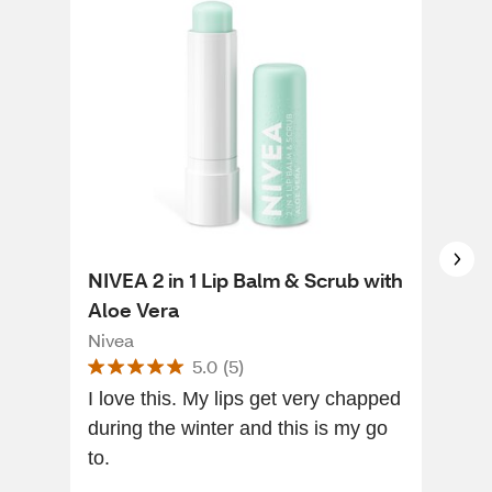
NIVEA 2 in 1 Lip Balm & Scrub with
Neu
Aloe Vera
Hyd
Mas
Nivea
Neu
5.0
(
5
)
I love this. My lips get very chapped
[Thi
during the winter and this is my go
of a
to.
sle
lip