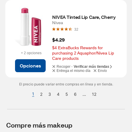
NIVEA Tinted Lip Care, Cherry
Nivea
32
$4.29
$4 ExtraBucks Rewards for 
purchasing 2 Aquaphor/Nivea Lip 
+ 2 opciones
Care products
Opciones
Recoger -
Verificar más tiendas
Entrega el mismo día
Envío
El precio puede variar entre compras en línea y en tienda.
1
2
3
4
5
6
...
12
Compre más makeup