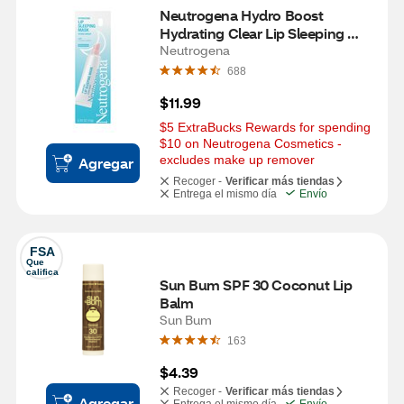
Neutrogena Hydro Boost 
Hydrating Clear Lip Sleeping 
Mask Tube, 0.35 oz
Neutrogena
688
$11.99
$5 ExtraBucks Rewards for spending 
$10 on Neutrogena Cosmetics - 
excludes make up remover
Agregar
Recoger -
Verificar más tiendas
Entrega el mismo día
Envío
FSA
Que 
califica
Sun Bum SPF 30 Coconut Lip 
Balm
Sun Bum
163
$4.39
Recoger -
Verificar más tiendas
Agregar