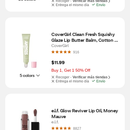
Recoger -
Verificar más tiendas
Entrega el mismo día
Envío
CoverGirl Clean Fresh Squishy 
Glaze Lip Butter Balm, Cotton 
Candy Grapes
CoverGirl
916
$11.99
Buy 1, Get 1 50% Off
5 colors
Recoger -
Verificar más tiendas
Entrega el mismo día
Envío
e.l.f. Glow Reviver Lip Oil, Money 
Mauve
e.l.f.
8827