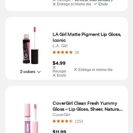
Recoger -
Verificar más tiendas
Entrega el mismo día
Envío
LA Girl Matte Pigment Lip Gloss, 
Iconic
L.A. Girl
28
$4.99
Entrega el mismo día
2 colors
Recoger
Envío
CoverGirl Clean Fresh Yummy 
Gloss – Lip Gloss, Sheer, Natural 
Scents, Vegan Formula - Laugh-
CoverGirl
vender
1253
$11.99