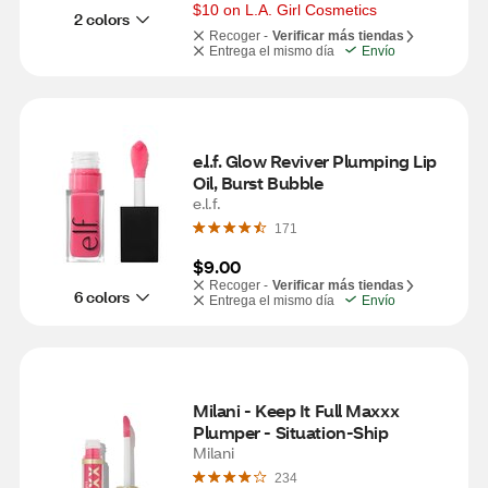
$10 on L.A. Girl Cosmetics
2 colors
Recoger -
Verificar más tiendas
Entrega el mismo día
Envío
e.l.f. Glow Reviver Plumping Lip 
Oil, Burst Bubble
e.l.f.
171
$9.00
Recoger -
Verificar más tiendas
6 colors
Entrega el mismo día
Envío
Milani - Keep It Full Maxxx 
Plumper - Situation-Ship
Milani
234