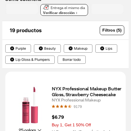
Entrega el mismo día
Verificar dirección
19 productos
Filtros (5)
Purple
Beauty
Makeup
Lips
Lip Gloss & Plumpers
Borrar todo
NYX Professional Makeup Butter 
Gloss, Strawberry Cheesecake
NYX Professional Makeup
9179
$6.79
Buy 1, Get 1 50% Off
25 colors