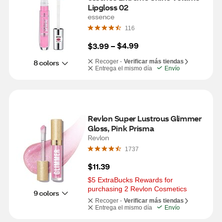
Lipgloss 02
essence
116
$4.99
$3.99
 – 
8 colors
Recoger -
Verificar más tiendas
Entrega el mismo día
Envío
Revlon Super Lustrous Glimmer 
Gloss, Pink Prisma
Revlon
1737
$11.39
$5 ExtraBucks Rewards for 
purchasing 2 Revlon Cosmetics
9 colors
Recoger -
Verificar más tiendas
Entrega el mismo día
Envío