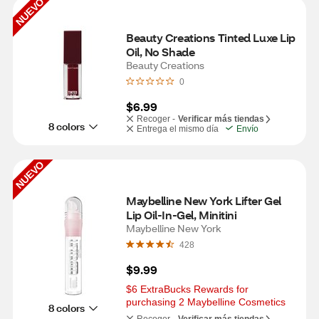
NUEVO
Beauty Creations Tinted Luxe Lip 
Oil, No Shade
Beauty Creations
0
$6.99
Recoger -
Verificar más tiendas
8 colors
Entrega el mismo día
Envío
NUEVO
Maybelline New York Lifter Gel 
Lip Oil-In-Gel, Minitini
Maybelline New York
428
$9.99
$6 ExtraBucks Rewards for 
purchasing 2 Maybelline Cosmetics
8 colors