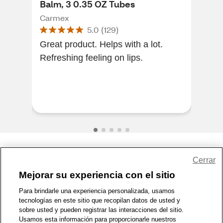
Balm, 3 0.35 OZ Tubes
fla
Tub
Carmex
Car
5.0
(
129
)
Great product. Helps with a lot.
Lov
Refreshing feeling on lips.
lips
the
alw
a...
Share Feedback
Cerrar
Mejorar su experiencia con el sitio
1-800-679-9691
|
Contáctenos
|
Términos de Uso
|
Accesibilidad
|
Para brindarle una experiencia personalizada, usamos
tecnologías en este sitio que recopilan datos de usted y
Política de Privacidad
|
WA Privacy Policy
|
Mapa del sitio
|
sobre usted y pueden registrar las interacciones del sitio.
Zona de Bienestar
|
© 1999 - 2026 CVS.com
Usamos esta información para proporcionarle nuestros