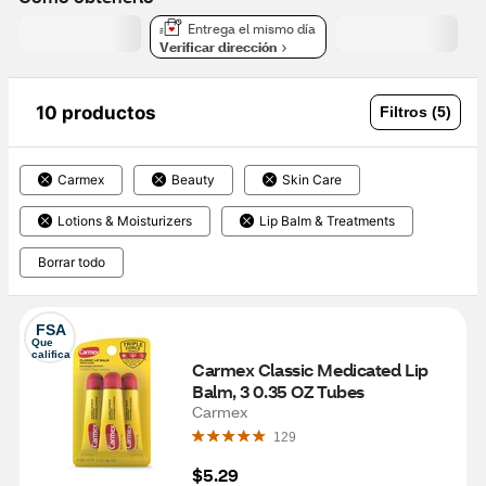
Entrega el mismo día
Verificar dirección
10 productos
Filtros (5)
Carmex
Beauty
Skin Care
Lotions & Moisturizers
Lip Balm & Treatments
Borrar todo
FSA
Que 
califica
Carmex Classic Medicated Lip 
Balm, 3 0.35 OZ Tubes
Carmex
129
$5.29