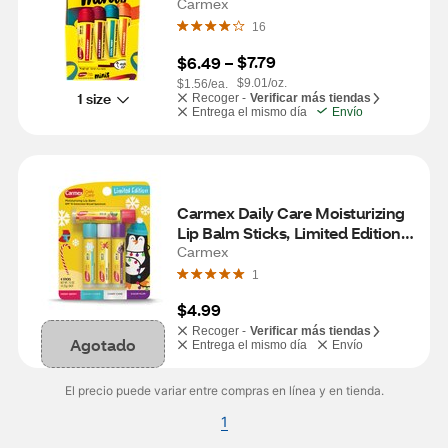
Tubes, 4 Pack
Carmex
16
$7.79
$6.49
 – 
$9.01/oz.
$1.56/ea.
1 size
Recoger -
Verificar más tiendas
Entrega el mismo día
Envío
Carmex Daily Care Moisturizing 
Lip Balm Sticks, Limited Edition, 
4 Pack
Carmex
1
$4.99
Recoger -
Verificar más tiendas
Agotado
Entrega el mismo día
Envío
El precio puede variar entre compras en línea y en tienda.
1