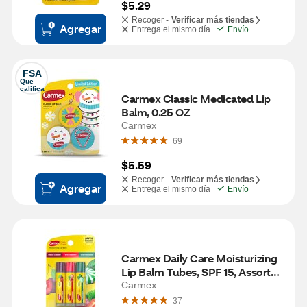
$5.29
Recoger -
Verificar más tiendas
Agregar
Entrega el mismo día
Envío
FSA
Que 
califica
Carmex Classic Medicated Lip 
Balm, 0.25 OZ
Carmex
69
$5.59
Recoger -
Verificar más tiendas
Agregar
Entrega el mismo día
Envío
Carmex Daily Care Moisturizing 
Lip Balm Tubes, SPF 15, Assorted 
Flavors, 3 CT
Carmex
37