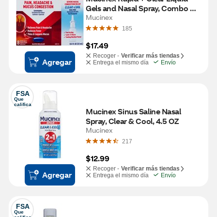
Gels and Nasal Spray, Combo 
Pack
Mucinex
185
$17.49
Recoger -
Verificar más tiendas
Agregar
Entrega el mismo día
Envío
FSA
Que 
califica
Mucinex Sinus Saline Nasal 
Spray, Clear & Cool, 4.5 OZ
Mucinex
217
$12.99
Recoger -
Verificar más tiendas
Agregar
Entrega el mismo día
Envío
FSA
Que 