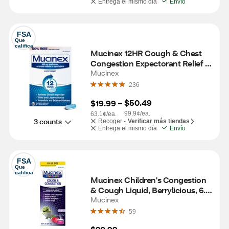
Entrega el mismo día
Envío
FSA
Que 
califica
Mucinex 12HR Cough & Chest 
Congestion Expectorant Relief 
Tablets, 40 CT
Mucinex
236
$50.49
$19.99
 – 
99.9¢/ea.
63.1¢/ea.
3 counts
Recoger -
Verificar más tiendas
Entrega el mismo día
Envío
FSA
Que 
califica
Mucinex Children's Congestion 
& Cough Liquid, Berrylicious, 6.8 
OZ (Packaging May Vary)
Mucinex
59