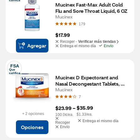
califica
Mucinex Fast-Max Adult Cold 
Flu and Sore Throat Liquid, 6 OZ
Mucinex
179
$17.99
Recoger -
Verificar más tiendas
Agregar
Entrega el mismo día
Envío
FSA
Que 
califica
Mucinex D Expectorant and 
Nasal Decongestant Tablets, 
18CT
Mucinex
7
$35.99
$23.99
 – 
+ 2 opciones
$1.33/ea.
100.0¢/ea.
Entrega el mismo día
Recoger
Opciones
Envío