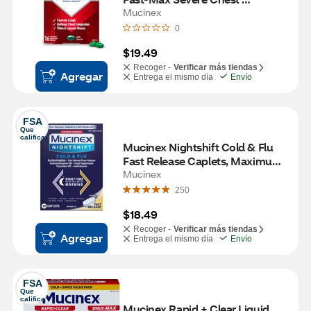
Congestion & Cough, 16 CT
Mucinex
0
$19.49
Recoger -
Verificar más tiendas
Agregar
Entrega el mismo día
Envío
FSA
Que 
califica
Mucinex Nightshift Cold & Flu 
Fast Release Caplets, Maximum 
Strength, 20 CT
Mucinex
250
$18.49
Recoger -
Verificar más tiendas
Agregar
Entrega el mismo día
Envío
FSA
Que 
califica
Mucinex Rapid + Clear Liquid 