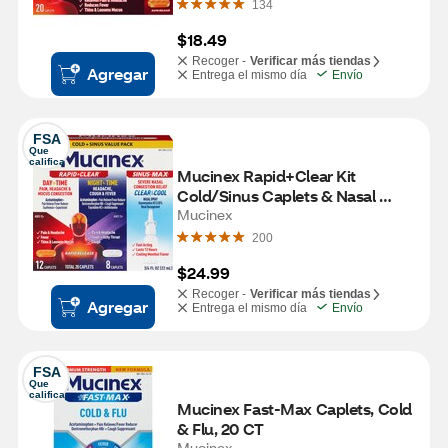
134
$18.49
Recoger -
Verificar más tiendas
Agregar
Entrega el mismo día
Envío
FSA
Que 
califica
Mucinex Rapid+Clear Kit 
Cold/Sinus Caplets & Nasal 
Spray, 20 CT + 0.75 OZ
Mucinex
200
$24.99
Recoger -
Verificar más tiendas
Agregar
Entrega el mismo día
Envío
FSA
Que 
califica
Mucinex Fast-Max Caplets, Cold 
& Flu, 20 CT
Mucinex