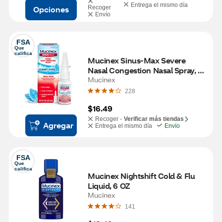
Entrega el mismo día
Opciones
Recoger
Envío
FSA
Que 
califica
Mucinex Sinus-Max Severe 
Nasal Congestion Nasal Spray, 
0.75 OZ
Mucinex
228
$16.49
Recoger -
Verificar más tiendas
Agregar
Entrega el mismo día
Envío
FSA
Que 
califica
Mucinex Nightshift Cold & Flu 
Liquid, 6 OZ
Mucinex
141