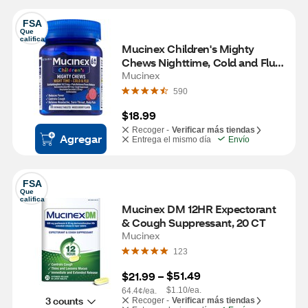
FSA
Que 
califica
Mucinex Children's Mighty 
Chews Nighttime, Cold and Flu, 
Mixed Berry, 16 CT
Mucinex
590
$18.99
Recoger -
Verificar más tiendas
Agregar
Entrega el mismo día
Envío
FSA
Que 
califica
Mucinex DM 12HR Expectorant 
& Cough Suppressant, 20 CT
Mucinex
123
$51.49
$21.99
 – 
$1.10/ea.
64.4¢/ea.
3 counts
Recoger -
Verificar más tiendas