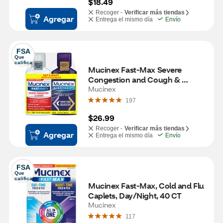
$18.49
Recoger -
Verificar más tiendas
Agregar
Entrega el mismo día
Envío
FSA
Que 
califica
Mucinex Fast-Max Severe 
Congestion and Cough & 
Nightshift Cold and Flu Combo 
Mucinex
Pack, 2 6 OZ bottles
197
$26.99
Recoger -
Verificar más tiendas
Agregar
Entrega el mismo día
Envío
FSA
Que 
califica
Mucinex Fast-Max, Cold and Flu 
Caplets, Day/Night, 40 CT
Mucinex
117