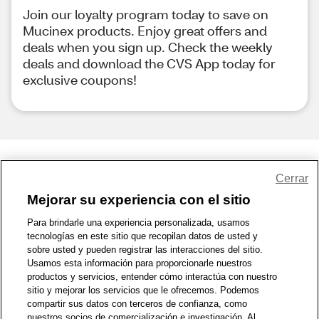
Join our loyalty program today to save on
Mucinex products. Enjoy great offers and
deals when you sign up. Check the weekly
deals and download the CVS App today for
exclusive coupons!
Share Feedback
Cerrar
Mejorar su experiencia con el sitio
1-800-679-9691
|
Contáctenos
|
Términos de Uso
|
Accesibilidad
|
Para brindarle una experiencia personalizada, usamos
tecnologías en este sitio que recopilan datos de usted y
Política de Privacidad
|
WA Privacy Policy
|
Mapa del sitio
|
sobre usted y pueden registrar las interacciones del sitio.
Zona de Bienestar
|
© 1999 - 2026 CVS.com
Usamos esta información para proporcionarle nuestros
productos y servicios, entender cómo interactúa con nuestro
sitio y mejorar los servicios que le ofrecemos. Podemos
compartir sus datos con terceros de confianza, como
nuestros socios de comercialización e investigación. Al