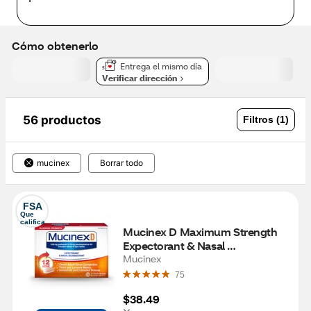
Cómo obtenerlo
Entrega el mismo día
Verificar dirección
56 productos
Filtros (1)
mucinex
Borrar todo
FSA
Que 
califica
Mucinex D Maximum Strength 
Expectorant & Nasal 
Decongestant Tablets, 24 CT
Mucinex
75
$38.49