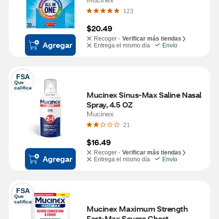
123
$20.49
Recoger -
Verificar más tiendas
Agregar
Entrega el mismo día
Envío
FSA
Que 
califica
Mucinex Sinus-Max Saline Nasal 
Spray, 4.5 OZ
Mucinex
21
$16.49
Recoger -
Verificar más tiendas
Agregar
Entrega el mismo día
Envío
FSA
Que 
califica
Mucinex Maximum Strength 
Fast-Max Severe Chest 