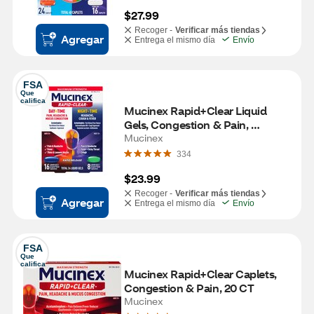
$27.99
Recoger -
Verificar más tiendas
Agregar
Entrega el mismo día
Envío
FSA
Que 
califica
Mucinex Rapid+Clear Liquid 
Gels, Congestion & Pain, 
Day/Night, 24 CT
Mucinex
334
$23.99
Recoger -
Verificar más tiendas
Agregar
Entrega el mismo día
Envío
FSA
Que 
califica
Mucinex Rapid+Clear Caplets, 
Congestion & Pain, 20 CT
Mucinex