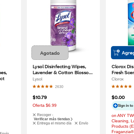
Agre
Agotado
Lysol Disinfecting Wipes, 
Clorox Dis
es, 
Lavender & Cotton Blossom 
Fresh Scen
 ct
Scent, 80 ct
Lysol
Clorox
2630
$10.79
$0.00
Oferta $6.99
Sign in t
Recoger -
on ANY TWO
Verificar más tiendas
Cleaning, La
Entrega el mismo día
Envío
Products (E
Fraganzia®, 
Envío