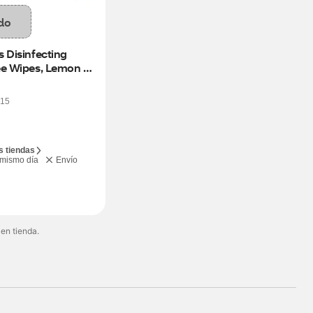
do
 Disinfecting 
ee Wipes, Lemon 
ct
15
s tiendas
 mismo día
Envío
 en tienda.