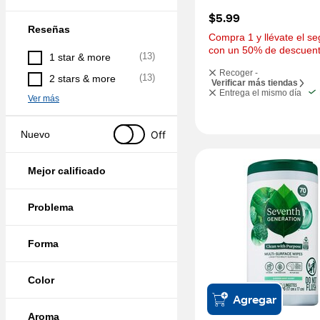
$5.99
Reseñas
Compra 1 y llévate el se
con un 50% de descuent
(
13
)
1 star & more
Recoger -
(
13
)
2 stars & more
Verificar más tiendas
Entrega el mismo día
Ver más
Off
Nuevo
Mejor calificado
Problema
Forma
Color
Agregar
Aroma