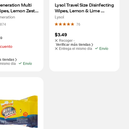
neration Multi 
Lysol Travel Size Disinfecting 
ipes, Lemon Zest 
Wipes, Lemon & Lime 
ct
Blossom Scent, 15 ct
neration
Lysol
874
76
$3.49
29
Recoger -
Verificar más tiendas
cuento
Entrega el mismo día
Envío
s tiendas
 mismo día
Envío