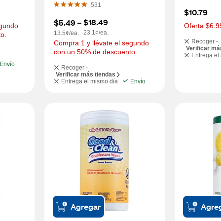
531
$10.79
$18.49
$5.49
 – 
gundo 
Oferta $6.9
23.1¢/ea.
13.5¢/ea.
o.
Recoger -
Compra 1 y llévate el segundo 
Verificar má
con un 50% de descuento.
Entrega el
Envío
Recoger -
Verificar más tiendas
Entrega el mismo día
Envío
Agregar
Agre