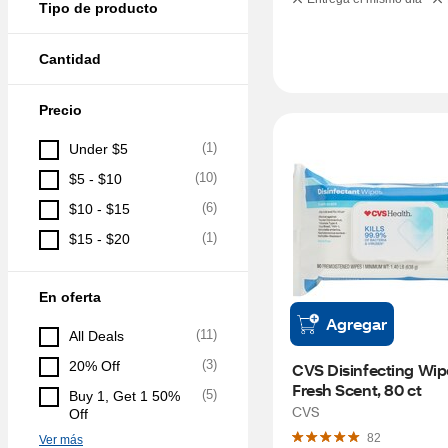
Tipo de producto
Cantidad
Precio
(
1
)
Under $5
(
10
)
$5 - $10
(
6
)
$10 - $15
(
1
)
$15 - $20
En oferta
Agregar
(
11
)
All Deals
(
3
)
20% Off
CVS Disinfecting Wipe
Fresh Scent, 80 ct
(
5
)
Buy 1, Get 1 50% 
CVS
Off
82
Ver más