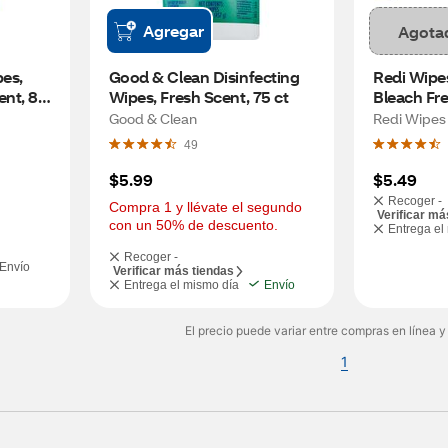
Agregar
Agota
es, 
Good & Clean Disinfecting 
Redi Wipes
nt, 80 
Wipes, Fresh Scent, 75 ct
Bleach Fr
Scent, 75 
Good & Clean
Redi Wipes
49
$5.99
$5.49
Recoger -
Compra 1 y llévate el segundo 
Verificar má
con un 50% de descuento.
Entrega el
Recoger -
Envío
Verificar más tiendas
Entrega el mismo día
Envío
El precio puede variar entre compras en línea y
1