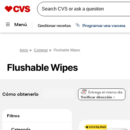
>
>
Inicio
Comprar
Flushable Wipes
Flushable Wipes
Entrega el mismo día
Cómo obtenerlo
Verificar dirección
Filtros
Categoría