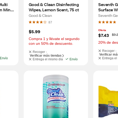
lti 
Good & Clean Disinfecting 
Seventh Ge
n Mint 
Wipes, Lemon Scent, 75 ct
Surface W
Scent, 70 
Good & Clean
Seventh Ge
87
$5.99
Oferta
W
$7.43
$9.
a
Compra 1 y llévate el segundo 
s
20% de des
con un 50% de descuento.
Recoger -
Recoger -
Verificar má
Verificar más tiendas
Envío
Entrega el
Entrega el mismo día
Envío