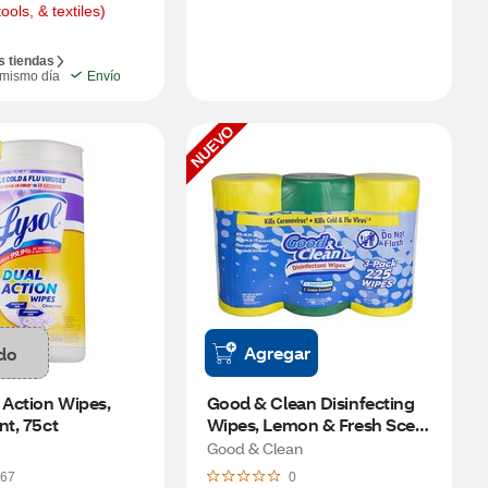
tools, & textiles)
s tiendas
 mismo día
Envío
NUEVO
Agregar
do
 Action Wipes, 
Good & Clean Disinfecting 
nt, 75ct
Wipes, Lemon & Fresh Scent 
Variety Pack, 3 ct (225 total 
Good & Clean
wipes)
67
0