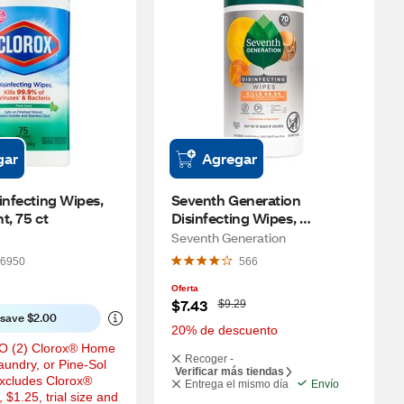
gar
Agregar
infecting Wipes, 
Seventh Generation 
t, 75 ct
Disinfecting Wipes, 
Lemongrass Citrus Scent, 70 
Seventh Generation
ct
6950
566
Oferta
W
$7.43
$9.29
a
o save $2.00
s
20% de descuento
 (2) Clorox® Home 
Recoger -
undry, or Pine-Sol 
Verificar más tiendas
xcludes Clorox® 
Entrega el mismo día
Envío
$1.25, trial size and 