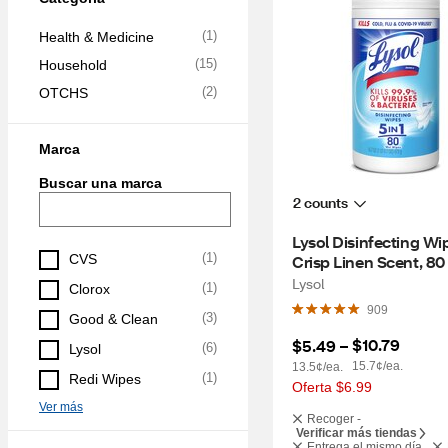
(
1
)
Health & Medicine
(
15
)
Household
(
2
)
OTCHS
Marca
Buscar una marca
2 counts
Lysol Disinfecting Wip
(
1
)
CVS
Crisp Linen Scent, 80
Lysol
(
1
)
Clorox
909
(
3
)
Good & Clean
$10.79
$5.49
 – 
(
6
)
Lysol
15.7¢/ea.
13.5¢/ea.
(
1
)
Redi Wipes
Oferta $6.99
Ver más
Recoger -
Verificar más tiendas
Entrega el mismo día