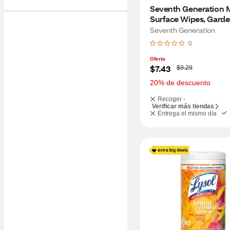
Seventh Generation Mu
Surface Wipes, Garde
Scent, 70 ct
Seventh Generation
0
Oferta
W
$7.43
$9.29
a
s
20% de descuento
Recoger -
Verificar más tiendas
Entrega el mismo día