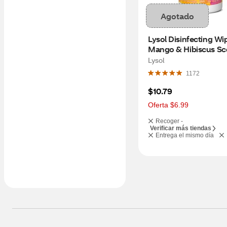
Agotado
Lysol Disinfecting Wip
Mango & Hibiscus Sce
ct
Lysol
1172
$10.79
Oferta $6.99
Recoger -
Verificar más tiendas
Entrega el mismo día