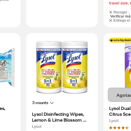
travel size, 
Recoger -
Verificar má
Entrega el
Agota
3 counts
s, 
Lysol Dual
Lysol Disinfecting Wipes, 
Citrus Sce
Lemon & Lime Blossom 
Lysol
Scent, 2 ct
Lysol