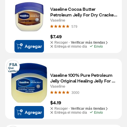
Vaseline Cocoa Butter 
Petroleum Jelly For Dry Cracked 
Skin, 7.5 OZ
Vaseline
579
$7.49
Recoger -
Verificar más tiendas
Agregar
Entrega el mismo día
Envío
FSA
Que 
califica
Vaseline 100% Pure Petroleum 
Jelly Original Healing Jelly For 
Dry Cracked Skin and Eczema 
Vaseline
Relief, 1.75 OZ
3000
$4.19
Recoger -
Verificar más tiendas
Agregar
Entrega el mismo día
Envío