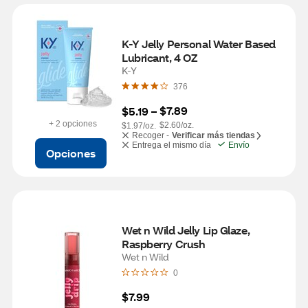
K-Y Jelly Personal Water Based 
Lubricant, 4 OZ
K-Y
376
$7.89
$5.19
 – 
+ 2 opciones
$2.60/oz.
$1.97/oz.
Recoger -
Verificar más tiendas
Entrega el mismo día
Envío
Opciones
Wet n Wild Jelly Lip Glaze, 
Raspberry Crush
Wet n Wild
0
$7.99