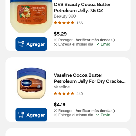
CVS Beauty Cocoa Butter 
Petroleum Jelly, 7.5 OZ
Beauty 360
166
$5.29
Recoger -
Verificar más tiendas
Agregar
Entrega el mismo día
Envío
Vaseline Cocoa Butter 
Petroleum Jelly For Dry Cracked 
Skin, 1.75 OZ
Vaseline
440
$4.19
Recoger -
Verificar más tiendas
Agregar
Entrega el mismo día
Envío