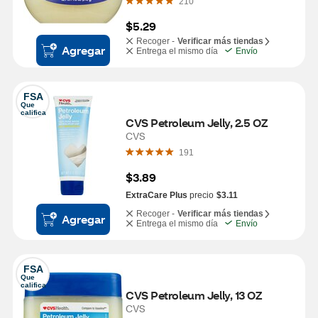
210
$5.29
Recoger -
Verificar más tiendas
Agregar
Entrega el mismo día
Envío
FSA
Que 
califica
CVS Petroleum Jelly, 2.5 OZ
CVS
191
$3.89
ExtraCare Plus
precio
$3.11
Recoger -
Verificar más tiendas
Agregar
Entrega el mismo día
Envío
FSA
Que 
califica
CVS Petroleum Jelly, 13 OZ
CVS