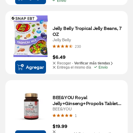
Envío
Jelly Belly Tropical Jelly Beans, 7 
OZ
Jelly Belly
230
$6.49
Recoger -
Verificar más tiendas
Agregar
Entrega el mismo día
Envío
BEE&YOU Royal 
Jelly+Ginseng+Propolis Tablets, 
60 CT
BEE&YOU
1
$19.99