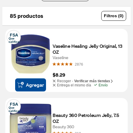
85 productos
Filtros (0)
FSA
Que 
califica
Vaseline Healing Jelly Original, 13 
OZ
Vaseline
2876
$8.29
Recoger -
Verificar más tiendas
Agregar
Entrega el mismo día
Envío
FSA
Que 
califica
Beauty 360 Petroleum Jelly, 7.5 
OZ
Beauty 360