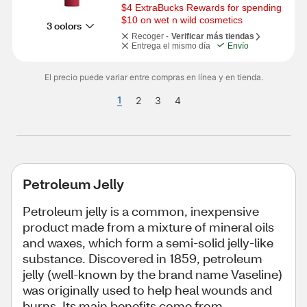
$4 ExtraBucks Rewards for spending 
$10 on wet n wild cosmetics
3 colors
Recoger -
Verificar más tiendas
Entrega el mismo día
Envío
El precio puede variar entre compras en línea y en tienda.
1
2
3
4
Petroleum Jelly
Petroleum jelly is a common, inexpensive
product made from a mixture of mineral oils
and waxes, which form a semi-solid jelly-like
substance. Discovered in 1859, petroleum
jelly (well-known by the brand name Vaseline)
was originally used to help heal wounds and
burns. Its main benefits come from