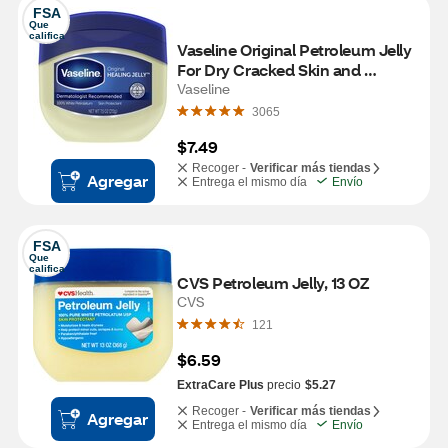
FSA
Que 
califica
Vaseline Original Petroleum Jelly 
For Dry Cracked Skin and 
Eczema Relief, 7.5 OZ
Vaseline
3065
$7.49
Recoger -
Verificar más tiendas
Agregar
Entrega el mismo día
Envío
FSA
Que 
califica
CVS Petroleum Jelly, 13 OZ
CVS
121
$6.59
ExtraCare Plus
precio
$5.27
Recoger -
Verificar más tiendas
Agregar
Entrega el mismo día
Envío