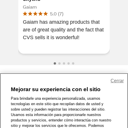
Gaiam
5.0
(
7
)
Grea
Gaiam has amazing products that
my f
are of great quality and the fact that
CVS sells it is wonderful!
Share Feedback
Cerrar
Mejorar su experiencia con el sitio
1-800-679-9691
|
Contáctenos
|
Términos de Uso
|
Accesibilidad
|
Para brindarle una experiencia personalizada, usamos
tecnologías en este sitio que recopilan datos de usted y
Política de Privacidad
|
WA Privacy Policy
|
Mapa del sitio
|
sobre usted y pueden registrar las interacciones del sitio.
Zona de Bienestar
|
© 1999 - 2026 CVS.com
Usamos esta información para proporcionarle nuestros
productos y servicios, entender cómo interactúa con nuestro
sitio y mejorar los servicios que le ofrecemos. Podemos