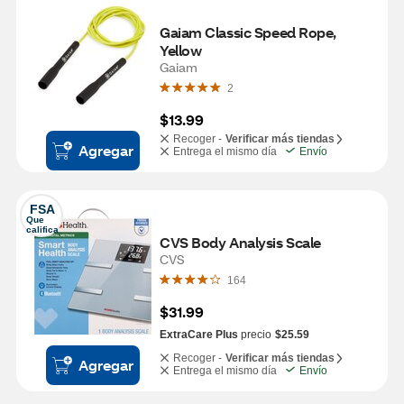
Gaiam Classic Speed Rope, 
Yellow
Gaiam
2
$13.99
Recoger -
Verificar más tiendas
Agregar
Entrega el mismo día
Envío
FSA
Que 
califica
CVS Body Analysis Scale
CVS
164
$31.99
ExtraCare Plus
precio
$25.59
Recoger -
Verificar más tiendas
Agregar
Entrega el mismo día
Envío