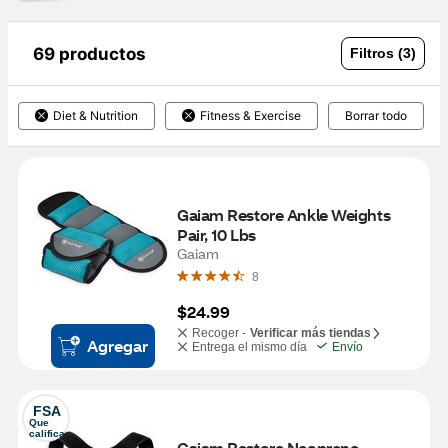
69 productos
Filtros (3)
Diet & Nutrition
Fitness & Exercise
Borrar todo
Gaiam Restore Ankle Weights 
Pair, 10 Lbs
Gaiam
8
$24.99
Recoger -
Verificar más tiendas
Agregar
Entrega el mismo día
Envío
FSA
Que 
califica
Gaiam Restore Neoprene 