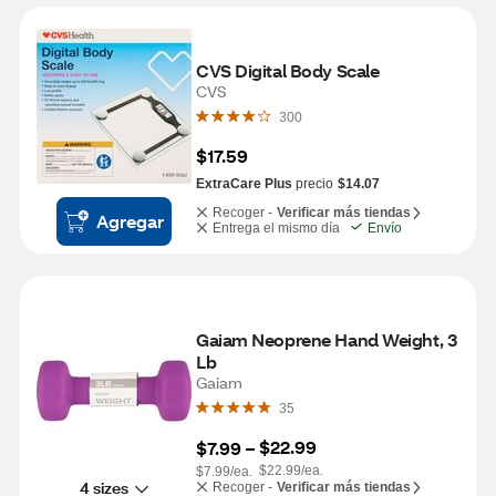
CVS Digital Body Scale
CVS
300
$17.59
ExtraCare Plus
precio
$14.07
Recoger -
Verificar más tiendas
Agregar
Entrega el mismo día
Envío
Gaiam Neoprene Hand Weight, 3 
Lb
Gaiam
35
$22.99
$7.99
 – 
$22.99/ea.
$7.99/ea.
4 sizes
Recoger -
Verificar más tiendas