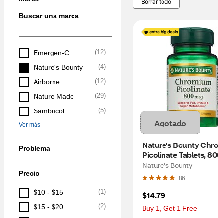
Borrar todo
Buscar una marca
(
12
)
Emergen-C
(
4
)
Nature's Bounty
(
12
)
Airborne
(
29
)
Nature Made
(
5
)
Sambucol
Agotado
Ver más
Nature's Bounty Chr
Problema
Picolinate Tablets, 
Nature's Bounty
Precio
86
(
1
)
$10 - $15
$14.79
(
2
)
$15 - $20
Buy 1, Get 1 Free