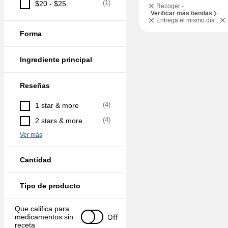
(
1
)
$20 - $25
Recoger -
Verificar más tiendas
Entrega el mismo día
Forma
Ingrediente principal
Reseñas
(
4
)
1 star & more
(
4
)
2 stars & more
Ver más
Cantidad
Tipo de producto
Que califica para 
Off
medicamentos sin 
receta