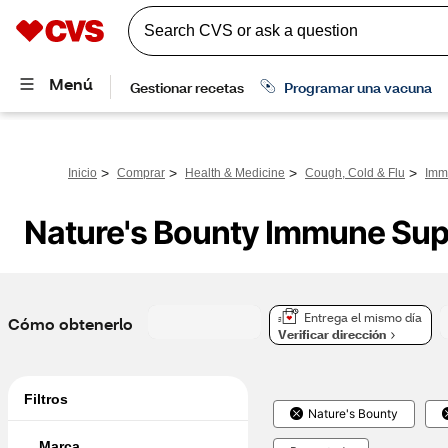
>
>
>
>
Inicio
Comprar
Health & Medicine
Cough, Cold & Flu
Imm
Nature's Bounty Immune Sup
Entrega el mismo día
Cómo obtenerlo
Verificar dirección
Filtros
Nature's Bounty
Marca