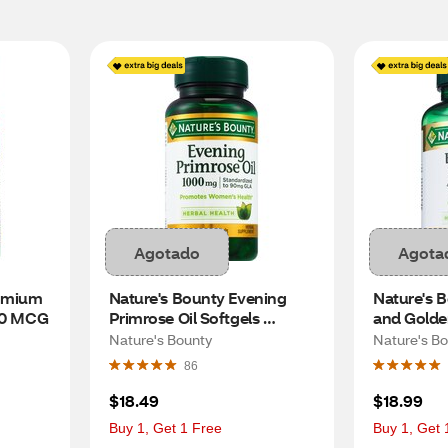
Agotado
Agota
omium 
Nature's Bounty Evening 
Nature's B
800 MCG
Primrose Oil Softgels 
and Golden
1000mg, 60 CT
Capsules,
Nature's Bounty
Nature's B
86
$18.49
$18.99
Buy 1, Get 1 Free
Buy 1, Get 