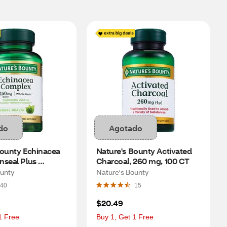
do
Agotado
ounty Echinacea 
Nature's Bounty Activated 
seal Plus 
Charcoal, 260 mg, 100 CT
 100CT
ounty
Nature's Bounty
40
15
$20.49
1 Free
Buy 1, Get 1 Free