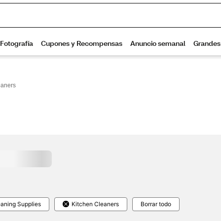
eaners
aning Supplies
Kitchen Cleaners
Borrar todo