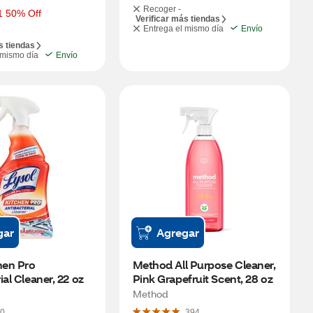
Recoger -
1 50% Off
Verificar más tiendas
Entrega el mismo día
Envío
s tiendas
 mismo día
Envío
gar
Agregar
hen Pro 
Method All Purpose Cleaner, 
ial Cleaner, 22 oz
Pink Grapefruit Scent, 28 oz
Method
0
394