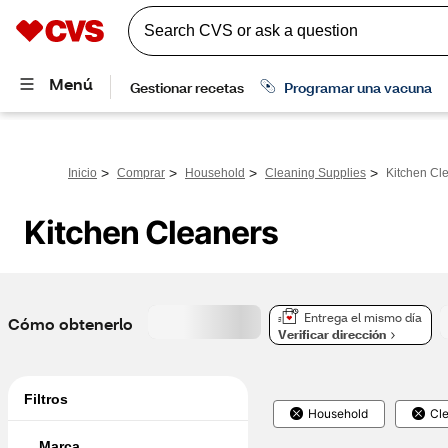
>
>
>
>
Inicio
Comprar
Household
Cleaning Supplies
Kitchen Cl
Kitchen Cleaners
Entrega el mismo día
Cómo obtenerlo
Verificar dirección
Filtros
Household
Cle
Marca