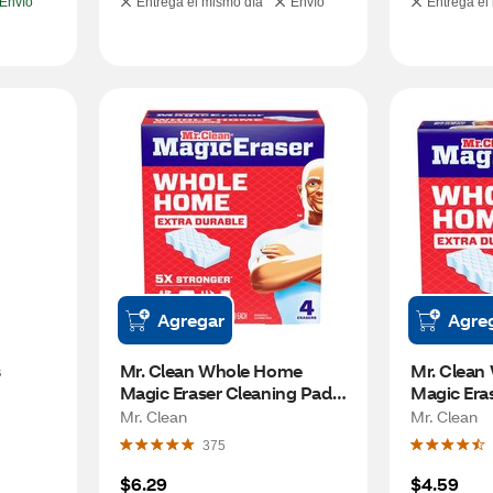
Envío
Entrega el mismo día
Envío
Entrega el
Agregar
Agre
 
Mr. Clean Whole Home 
Mr. Clean
Magic Eraser Cleaning Pads, 
Magic Eras
4 ct
2 ct
Mr. Clean
Mr. Clean
375
$6.29
$4.59