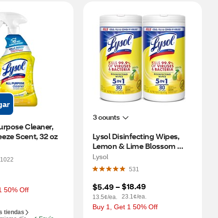
gar
3 counts
Purpose Cleaner, 
eze Scent, 32 oz
Lysol Disinfecting Wipes, 
Lemon & Lime Blossom 
Scent, 2 ct
Lysol
1022
531
$18.49
$5.49
 – 
1 50% Off
23.1¢/ea.
13.5¢/ea.
Buy 1, Get 1 50% Off
s tiendas