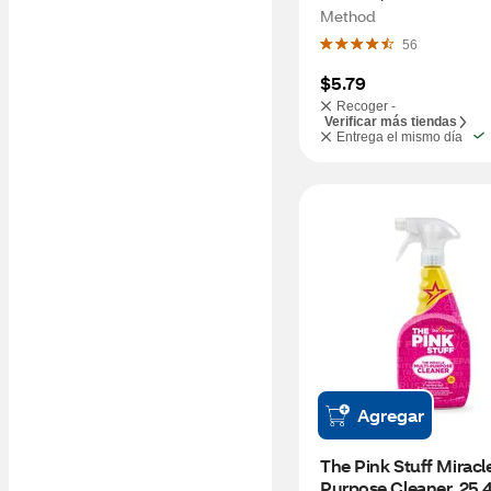
oz
Method
56
$5.79
Recoger -
Verificar más tiendas
Entrega el mismo día
Agregar
The Pink Stuff Miracl
Purpose Cleaner, 25.