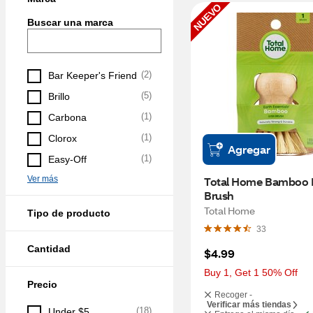
NUEVO
Buscar una marca
(
2
)
Bar Keeper's Friend
(
5
)
Brillo
(
1
)
Carbona
(
1
)
Clorox
Agregar
(
1
)
Easy-Off
Ver más
Total Home Bamboo D
Brush
Total Home
Tipo de producto
33
Cantidad
$4.99
Buy 1, Get 1 50% Off
Precio
Recoger -
Verificar más tiendas
(
18
)
Under $5