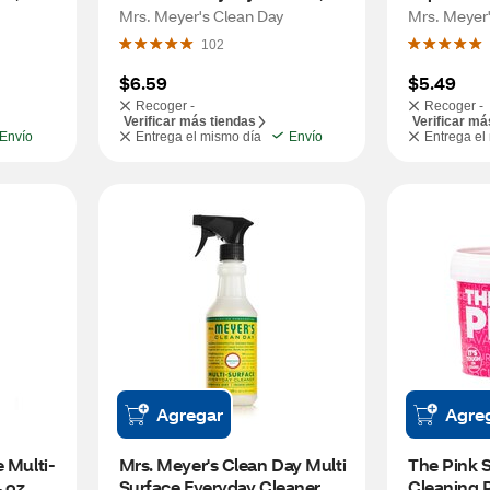
Lemon Verbena Scent, 16 oz
Honeysuck
Mrs. Meyer's Clean Day
Mrs. Meyer'
102
$6.59
$5.49
Recoger -
Recoger -
Verificar más tiendas
Verificar má
Envío
Entrega el mismo día
Envío
Entrega el
Agregar
Agre
e Multi-
Mrs. Meyer's Clean Day Multi 
The Pink S
4 oz
Surface Everyday Cleaner, 
Cleaning P