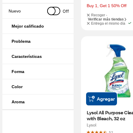
Buy 1, Get 1 50% Off
Off
Nuevo
Recoger -
Verificar más tiendas
Entrega el mismo día
Mejor calificado
Problema
Características
Forma
Color
Agregar
Aroma
Lysol All Purpose Clea
with Bleach, 32 oz
Lysol
52