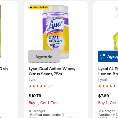
Agre
Agotado
ish 
Lysol Dual Action Wipes, 
Lysol All 
Citrus Scent, 75ct
Lemon Bre
Lysol
Lysol
67
$10.79
$7.69
Buy 1, Get 1 Free
Buy 1, Get 
Recoger -
Recoger -
Verificar más tiendas
Verificar má