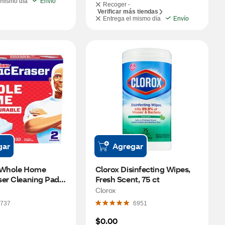
 mismo día
Envío
Recoger -
Verificar más tiendas
Entrega el mismo día
Envío
gar
Agregar
 Whole Home 
Clorox Disinfecting Wipes, 
er Cleaning Pads, 
Fresh Scent, 75 ct
Clorox
737
6951
$0.00