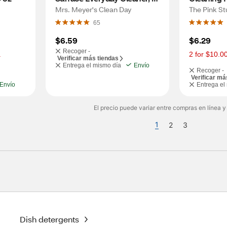
Honeysuckle Scent, 16 oz
Mrs. Meyer's Clean Day
The Pink St
65
$6.59
$6.29
Recoger -
.
2 for $10.0
Verificar más tiendas
Entrega el mismo día
Envío
Recoger -
Verificar má
Envío
Entrega el
El precio puede variar entre compras en línea y
1
2
3
Dish detergents