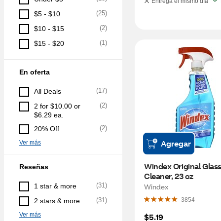
Entrega el mismo día
(
25
)
$5 - $10
(
2
)
$10 - $15
(
1
)
$15 - $20
En oferta
(
17
)
All Deals
(
2
)
2 for $10.00 or 
$6.29 ea.
(
2
)
20% Off
Agregar
Ver más
Windex Original Glass
Reseñas
Cleaner, 23 oz
(
31
)
1 star & more
Windex
(
31
)
3854
2 stars & more
Ver más
$5.19