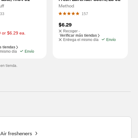
uff
Method
33
157
$6.29
Recoger -
0 or $6.29 ea.
Verificar más tiendas
Entrega el mismo día
Envío
s tiendas
 mismo día
Envío
 en tienda.
Air fresheners