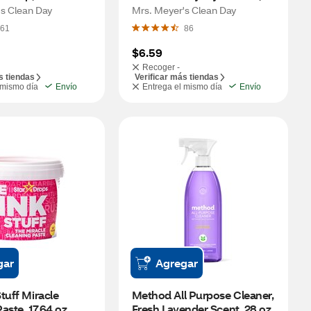
le Scent, 16 oz
Lavender Scent, 16 oz
s Clean Day
Mrs. Meyer's Clean Day
61
86
$6.59
Recoger -
s tiendas
Verificar más tiendas
 mismo día
Envío
Entrega el mismo día
Envío
gar
Agregar
tuff Miracle 
Method All Purpose Cleaner, 
aste, 17.64 oz
Fresh Lavender Scent, 28 oz