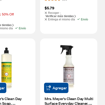
$5.79
Recoger -
1 50% Off
Verificar más tiendas
Entrega el mismo día
Envío
s tiendas
 mismo día
Envío
gar
Agregar
's Clean Day 
Mrs. Meyer's Clean Day Multi 
h Soap, 
Surface Everyday Cleaner, 