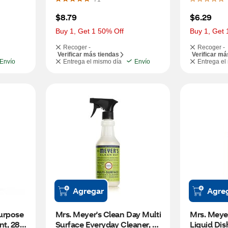
$8.79
$6.29
Buy 1, Get 1 50% Off
Buy 1, Get 
Recoger -
Recoger -
Verificar más tiendas
Verificar má
Envío
Entrega el mismo día
Envío
Entrega el
Agregar
Agre
urpose 
Mrs. Meyer's Clean Day Multi 
Mrs. Meyer
t, 28 
Surface Everyday Cleaner, 
Liquid Dis