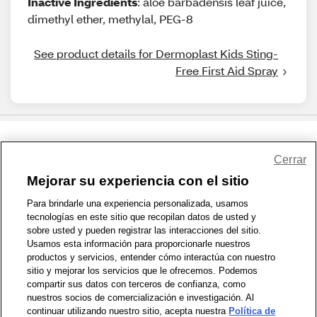
Inactive Ingredients
: aloe barbadensis leaf juice,
dimethyl ether, methylal, PEG-8
See product details for Dermoplast Kids Sting-
Free First Aid Spray
Share Feedback
Cerrar
Mejorar su experiencia con el sitio
1-800-679-9691
|
Contáctenos
|
Términos de Uso
|
Accesibilidad
|
Para brindarle una experiencia personalizada, usamos
tecnologías en este sitio que recopilan datos de usted y
Política de Privacidad
|
WA Privacy Policy
|
Mapa del sitio
|
sobre usted y pueden registrar las interacciones del sitio.
Zona de Bienestar
|
© 1999 - 2026 CVS.com
Usamos esta información para proporcionarle nuestros
productos y servicios, entender cómo interactúa con nuestro
sitio y mejorar los servicios que le ofrecemos. Podemos
compartir sus datos con terceros de confianza, como
nuestros socios de comercialización e investigación. Al
continuar utilizando nuestro sitio, acepta nuestra
Política de