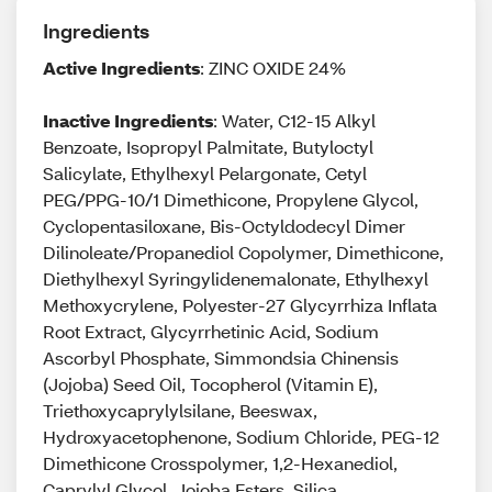
Ingredients
Active Ingredients
: ZINC OXIDE 24%
Inactive Ingredients
: Water, C12-15 Alkyl
Benzoate, Isopropyl Palmitate, Butyloctyl
Salicylate, Ethylhexyl Pelargonate, Cetyl
PEG/PPG-10/1 Dimethicone, Propylene Glycol,
Cyclopentasiloxane, Bis-Octyldodecyl Dimer
Dilinoleate/Propanediol Copolymer, Dimethicone,
Diethylhexyl Syringylidenemalonate, Ethylhexyl
Methoxycrylene, Polyester-27 Glycyrrhiza Inflata
Root Extract, Glycyrrhetinic Acid, Sodium
Ascorbyl Phosphate, Simmondsia Chinensis
(Jojoba) Seed Oil, Tocopherol (Vitamin E),
Triethoxycaprylylsilane, Beeswax,
Hydroxyacetophenone, Sodium Chloride, PEG-12
Dimethicone Crosspolymer, 1,2-Hexanediol,
Caprylyl Glycol, Jojoba Esters, Silica,