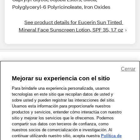
Polyglyceryl-6 Polyricinoleate, Iron Oxides
See product details for Eucerin Sun Tinted 
Mineral Face Sunscreen Lotion, SPF 35, 1.7 oz
Share Feedback
Cerrar
Mejorar su experiencia con el sitio
1-800-679-9691
|
Contáctenos
|
Términos de Uso
|
Accesibilidad
|
Para brindarle una experiencia personalizada, usamos
tecnologías en este sitio que recopilan datos de usted y
Política de Privacidad
|
WA Privacy Policy
|
Mapa del sitio
|
sobre usted y pueden registrar las interacciones del sitio.
Zona de Bienestar
|
© 1999 - 2026 CVS.com
Usamos esta información para proporcionarle nuestros
productos y servicios, entender cómo interactúa con nuestro
sitio y mejorar los servicios que le ofrecemos. Podemos
compartir sus datos con terceros de confianza, como
nuestros socios de comercialización e investigación. Al
continuar utilizando nuestro sitio, acepta nuestra
Política de