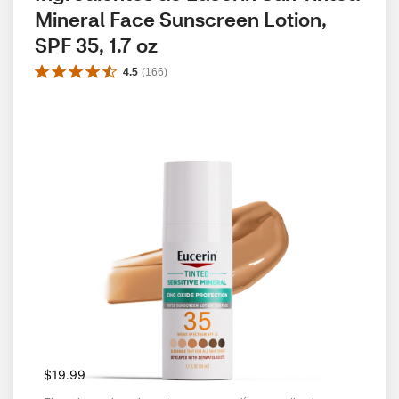
Mineral Face Sunscreen Lotion, 
SPF 35, 1.7 oz
4.5
(
166
)
$19.99