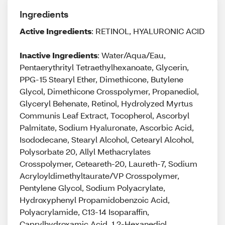
Ingredients
Active Ingredients
: RETINOL, HYALURONIC ACID
Inactive Ingredients
: Water/Aqua/Eau,
Pentaerythrityl Tetraethylhexanoate, Glycerin,
PPG-15 Stearyl Ether, Dimethicone, Butylene
Glycol, Dimethicone Crosspolymer, Propanediol,
Glyceryl Behenate, Retinol, Hydrolyzed Myrtus
Communis Leaf Extract, Tocopherol, Ascorbyl
Palmitate, Sodium Hyaluronate, Ascorbic Acid,
Isododecane, Stearyl Alcohol, Cetearyl Alcohol,
Polysorbate 20, Allyl Methacrylates
Crosspolymer, Ceteareth-20, Laureth-7, Sodium
Acryloyldimethyltaurate/VP Crosspolymer,
Pentylene Glycol, Sodium Polyacrylate,
Hydroxyphenyl Propamidobenzoic Acid,
Polyacrylamide, C13-14 Isoparaffin,
Caprylhydroxamic Acid, 1,2-Hexanediol,