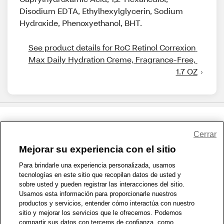
Disodium EDTA, Ethylhexylglycerin, Sodium
Hydroxide, Phenoxyethanol, BHT.
See product details for RoC Retinol Correxion 
Max Daily Hydration Creme, Fragrance-Free, 
1.7 OZ
Share Feedback
Cerrar
Mejorar su experiencia con el sitio
1-800-679-9691
|
Contáctenos
|
Términos de Uso
|
Accesibilidad
|
Para brindarle una experiencia personalizada, usamos
tecnologías en este sitio que recopilan datos de usted y
Política de Privacidad
|
WA Privacy Policy
|
Mapa del sitio
|
sobre usted y pueden registrar las interacciones del sitio.
Zona de Bienestar
|
© 1999 - 2026 CVS.com
Usamos esta información para proporcionarle nuestros
productos y servicios, entender cómo interactúa con nuestro
sitio y mejorar los servicios que le ofrecemos. Podemos
compartir sus datos con terceros de confianza, como