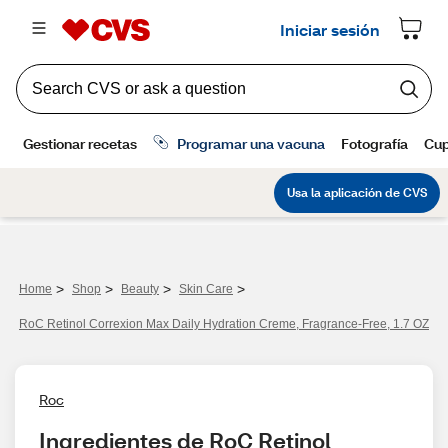
>
>
>
>
Home
Shop
Beauty
Skin Care
RoC Retinol Correxion Max Daily Hydration Creme, Fragrance-Free, 1.7 OZ
Roc
Ingredientes de RoC Retinol 