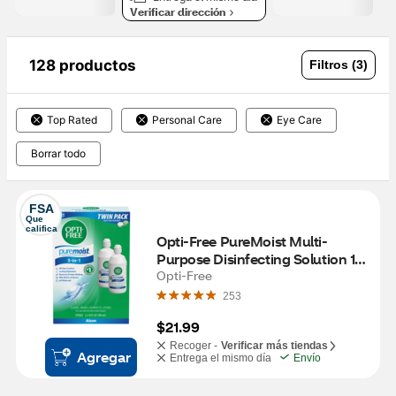
Verificar dirección
128 productos
Filtros (3)
Top Rated
Personal Care
Eye Care
Borrar todo
FSA
Que 
califica
Opti-Free PureMoist Multi-
Purpose Disinfecting Solution 10 
OZ, 2CT
Opti-Free
253
$21.99
Recoger -
Verificar más tiendas
Agregar
Entrega el mismo día
Envío