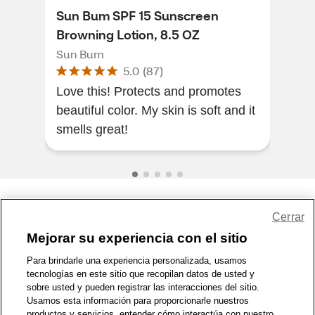
Sun Bum SPF 15 Sunscreen
Sun
Browning Lotion, 8.5 OZ
Sun
Sun Bum
Sun
5.0
(
87
)
Love this! Protects and promotes
It’s
beautiful color. My skin is soft and it
sme
smells great!
Share Feedback
Cerrar
Mejorar su experiencia con el sitio
1-800-679-9691
|
Contáctenos
|
Términos de Uso
|
Accesibilidad
|
Para brindarle una experiencia personalizada, usamos
tecnologías en este sitio que recopilan datos de usted y
Política de Privacidad
|
WA Privacy Policy
|
Mapa del sitio
|
sobre usted y pueden registrar las interacciones del sitio.
Zona de Bienestar
|
© 1999 - 2026 CVS.com
Usamos esta información para proporcionarle nuestros
productos y servicios, entender cómo interactúa con nuestro