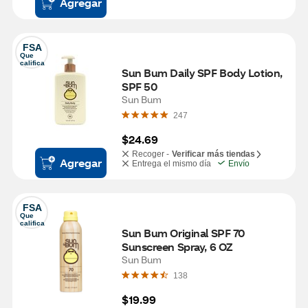
Agregar
FSA
Que 
califica
Sun Bum Daily SPF Body Lotion, 
SPF 50
Sun Bum
247
$24.69
Recoger -
Verificar más tiendas
Agregar
Entrega el mismo día
Envío
FSA
Que 
califica
Sun Bum Original SPF 70 
Sunscreen Spray, 6 OZ
Sun Bum
138
$19.99