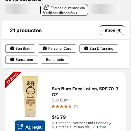
Entrega el mismo día
Verificar dirección
21 productos
Filtros (4)
Sun Bum
Personal Care
Sun & Tanning
Sunscreen
Borrar todo
NUEVO
Sun Bum Face Lotion, SPF 70, 3 
OZ
Sun Bum
79
$16.79
Recoger -
Verificar más tiendas
Agregar
Entrega el mismo día
Envío